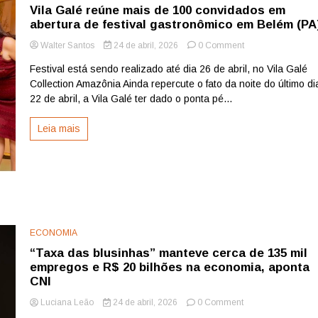
Metropolitana
Vila Galé reúne mais de 100 convidados em
do
abertura de festival gastronômico em Belém (PA
Recife
on
Walter Santos
24 de abril, 2026
0 Comment
Vila
Festival está sendo realizado até dia 26 de abril, no Vila Galé
Galé
Collection Amazônia Ainda repercute o fato da noite do último di
reúne
mais
22 de abril, a Vila Galé ter dado o ponta pé...
de
100
Leia mais
convidados
em
abertura
de
festival
gastronômico
em
Belém
ECONOMIA
(PA)
“Taxa das blusinhas” manteve cerca de 135 mil
empregos e R$ 20 bilhões na economia, aponta
CNI
on
Luciana Leão
24 de abril, 2026
0 Comment
“Taxa