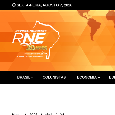
Skip
SEXTA-FEIRA, AGOSTO 7, 2026
to
content
A nova leitura do Brasil
Revis
BRASIL
COLUNISTAS
ECONOMIA
ED
Home
2026
abril
24