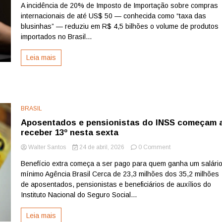
A incidência de 20% de Imposto de Importação sobre compras
das
internacionais de até US$ 50 — conhecida como “taxa das
blusinhas”
manteve
blusinhas” — reduziu em R$ 4,5 bilhões o volume de produtos
cerca
importados no Brasil...
de
135
Leia mais
mil
empregos
e
R$
20
bilhões
BRASIL
na
Aposentados e pensionistas do INSS começam 
economia,
receber 13º nesta sexta
aponta
CNI
on
Walter Santos
24 de abril, 2026
0 Comment
Aposentados
Benefício extra começa a ser pago para quem ganha um salári
e
mínimo Agência Brasil Cerca de 23,3 milhões dos 35,2 milhões
pensionistas
do
de aposentados, pensionistas e beneficiários de auxílios do
INSS
Instituto Nacional do Seguro Social...
começam
a
Leia mais
receber