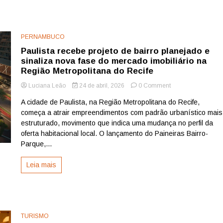
15%
das
patentes
em
PERNAMBUCO
biotecnologia
do
Paulista recebe projeto de bairro planejado e
país
sinaliza nova fase do mercado imobiliário na
Região Metropolitana do Recife
on
Luciana Leão
24 de abril, 2026
0 Comment
Paulista
A cidade de Paulista, na Região Metropolitana do Recife,
recebe
começa a atrair empreendimentos com padrão urbanístico mais
projeto
de
estruturado, movimento que indica uma mudança no perfil da
bairro
oferta habitacional local. O lançamento do Paineiras Bairro-
planejado
Parque,...
e
sinaliza
Leia mais
nova
fase
do
mercado
imobiliário
na
TURISMO
Região