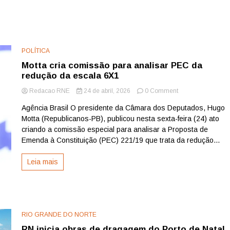
POLÍTICA
Motta cria comissão para analisar PEC da
redução da escala 6X1
on
Redacao RNE
24 de abril, 2026
0 Comment
Motta
Agência Brasil O presidente da Câmara dos Deputados, Hugo
cria
Motta (Republicanos-PB), publicou nesta sexta-feira (24) ato
comissão
para
criando a comissão especial para analisar a Proposta de
analisar
Emenda à Constituição (PEC) 221/19 que trata da redução...
PEC
da
Leia mais
redução
da
escala
6X1
RIO GRANDE DO NORTE
RN inicia obras de dragagem do Porto de Natal