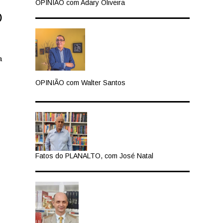
OPINIÃO com Adary Oliveira
)
a
OPINIÃO com Walter Santos
Fatos do PLANALTO, com José Natal