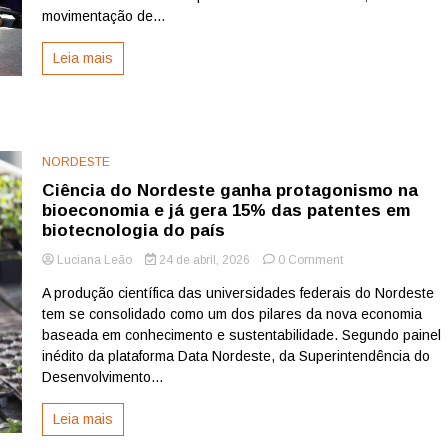
de
movimentação de...
pessoas
no
Leia mais
1º
trimestre
de
2026
NORDESTE
Ciência do Nordeste ganha protagonismo na
bioeconomia e já gera 15% das patentes em
biotecnologia do país
on
Luciana Leão
24 de abril, 2026
0 Comment
Ciência
A produção científica das universidades federais do Nordeste
do
tem se consolidado como um dos pilares da nova economia
Nordeste
ganha
baseada em conhecimento e sustentabilidade. Segundo painel
protagonismo
inédito da plataforma Data Nordeste, da Superintendência do
na
Desenvolvimento...
bioeconomia
e
Leia mais
já
gera