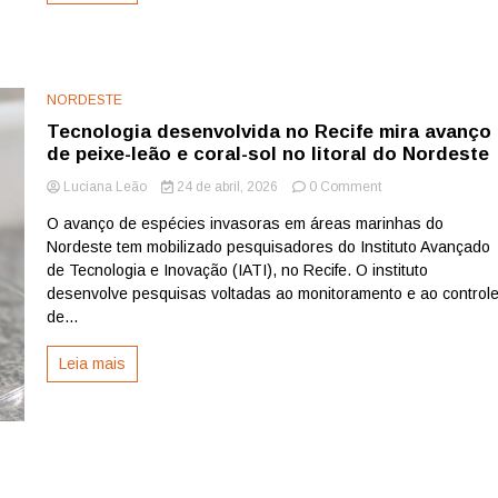
13º
nesta
sexta
NORDESTE
Tecnologia desenvolvida no Recife mira avanço
de peixe-leão e coral-sol no litoral do Nordeste
on
Luciana Leão
24 de abril, 2026
0 Comment
Tecnologia
O avanço de espécies invasoras em áreas marinhas do
desenvolvida
Nordeste tem mobilizado pesquisadores do Instituto Avançado
no
Recife
de Tecnologia e Inovação (IATI), no Recife. O instituto
mira
desenvolve pesquisas voltadas ao monitoramento e ao control
avanço
de...
de
peixe-
Leia mais
leão
e
coral-
sol
no
litoral
do