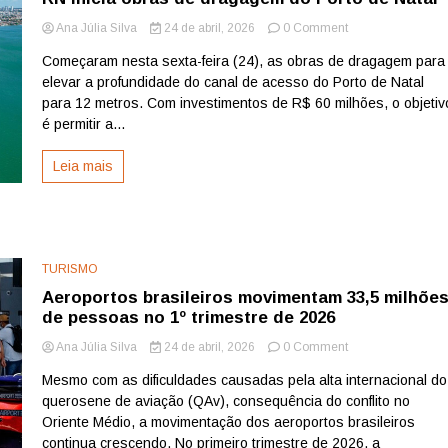
on
Ana Júlia Silva
24 de abril, 2026
0 Comment
RN
Começaram nesta sexta-feira (24), as obras de dragagem para
inicia
elevar a profundidade do canal de acesso do Porto de Natal
obras
de
para 12 metros. Com investimentos de R$ 60 milhões, o objetiv
dragagem
é permitir a...
do
Porto
Leia mais
de
Natal
TURISMO
Aeroportos brasileiros movimentam 33,5 milhõe
de pessoas no 1º trimestre de 2026
on
Ana Júlia Silva
24 de abril, 2026
0 Comment
Aeroportos
Mesmo com as dificuldades causadas pela alta internacional do
brasileiros
querosene de aviação (QAv), consequência do conflito no
movimentam
33,5
Oriente Médio, a movimentação dos aeroportos brasileiros
milhões
continua crescendo. No primeiro trimestre de 2026, a