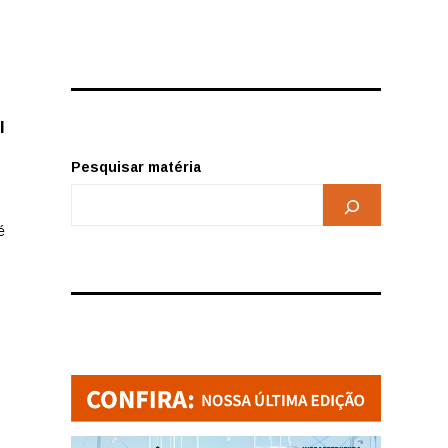
l
Pesquisar matéria
é