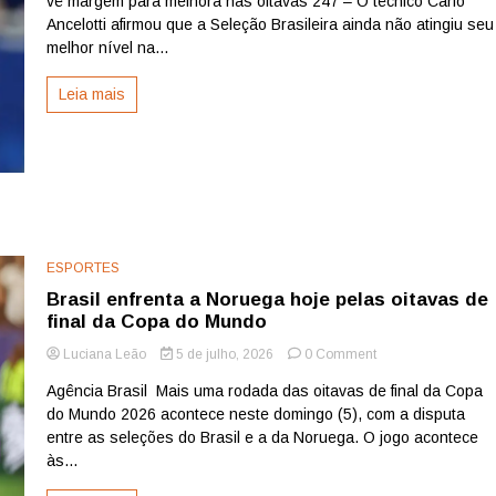
vê margem para melhora nas oitavas 247 – O técnico Carlo
evolução
do
Ancelotti afirmou que a Seleção Brasileira ainda não atingiu seu
Brasil
melhor nível na...
e
dá
Leia mais
nota
7,5
à
Seleção
antes
de
duelo
com
a
ESPORTES
Noruega
Brasil enfrenta a Noruega hoje pelas oitavas de
final da Copa do Mundo
on
Luciana Leão
5 de julho, 2026
0 Comment
Brasil
Agência Brasil Mais uma rodada das oitavas de final da Copa
enfrenta
do Mundo 2026 acontece neste domingo (5), com a disputa
a
Noruega
entre as seleções do Brasil e a da Noruega. O jogo acontece
hoje
às...
pelas
oitavas