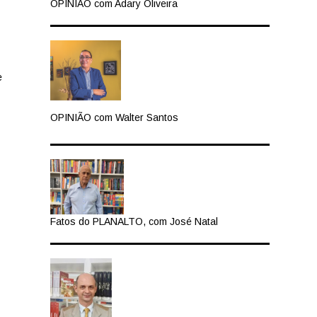
OPINIÃO com Adary Oliveira
e
OPINIÃO com Walter Santos
Fatos do PLANALTO, com José Natal