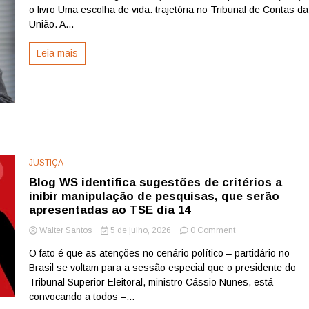
Rêgo
o livro Uma escolha de vida: trajetória no Tribunal de Contas da
lança
União. A...
em
Brasília
Leia mais
livro
sobre
sua
trajetória
no
TCU
JUSTIÇA
Blog WS identifica sugestões de critérios a
inibir manipulação de pesquisas, que serão
apresentadas ao TSE dia 14
on
Walter Santos
5 de julho, 2026
0 Comment
Blog
O fato é que as atenções no cenário político – partidário no
WS
Brasil se voltam para a sessão especial que o presidente do
identifica
sugestões
Tribunal Superior Eleitoral, ministro Cássio Nunes, está
de
convocando a todos –...
critérios