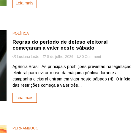
Leia mais
de
final
da
Copa
do
Mundo
POLÍTICA
Regras do período de defeso eleitoral
começaram a valer neste sábado
on
Luciana Leão
5 de julho, 2026
0 Comment
Regras
Agência Brasil As principais proibições previstas na legislação
do
eleitoral para evitar o uso da máquina pública durante a
período
de
campanha eleitoral entram em vigor neste sábado (4). O início
defeso
das restrições começa a valer três...
eleitoral
começaram
Leia mais
a
valer
neste
sábado
PERNAMBUCO