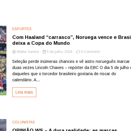
ESPORTES
Com Haaland “carrasco”, Noruega vence e Brasi
deixa a Copa do Mundo
on
Walter Santos
5 de julho, 2026
0 Comment
Com
Seleção perde inúmeras chances e vê astro norueguês marcar
Haaland
duas vezes Lincoln Chaves – repórter da EBC O dia 5 de julho 
“carrasco”,
Noruega
daqueles que o torcedor brasileiro gostaria de riscar do
vence
calendário. A...
e
Brasil
Leia mais
deixa
a
Copa
do
Mundo
COLUNISTAS
OPINIÃO WS – A dura realidade: as marcas