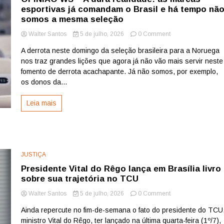
esportivas já comandam o Brasil e há tempo nã
somos a mesma seleção
on
Walter Santos
5 de julho, 2026
0 Comment
OPINIÃO
A derrota neste domingo da seleção brasileira para a Noruega
WS
nos traz grandes lições que agora já não vão mais servir neste
–
A
fomento de derrota acachapante. Já não somos, por exemplo,
dura
os donos da...
realidade:
as
Leia mais
marcas
esportivas
já
comandam
o
Brasil
JUSTIÇA
e
Presidente Vital do Rêgo lança em Brasília livro
há
sobre sua trajetória no TCU
tempo
não
on
Walter Santos
5 de julho, 2026
0 Comment
somos
Presidente
a
Ainda repercute no fim-de-semana o fato do presidente do TCU
Vital
mesma
ministro Vital do Rêgo, ter lançado na última quarta-feira (1º/7),
do
seleção