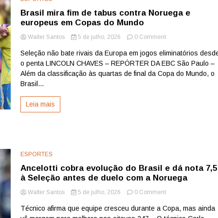
Brasil mira fim de tabus contra Noruega e
europeus em Copas do Mundo
on
Walter Santos
5 de julho, 2026
0 Comment
Brasil
Seleção não bate rivais da Europa em jogos eliminatórios desd
mira
o penta LINCOLN CHAVES – REPÓRTER DA EBC São Paulo –
fim
de
Além da classificação às quartas de final da Copa do Mundo, o
tabus
Brasil...
contra
Noruega
Leia mais
e
europeus
em
Copas
do
Mundo
ESPORTES
Ancelotti cobra evolução do Brasil e dá nota 7,5
à Seleção antes de duelo com a Noruega
on
Walter Santos
5 de julho, 2026
0 Comment
Ancelotti
Técnico afirma que equipe cresceu durante a Copa, mas ainda
cobra