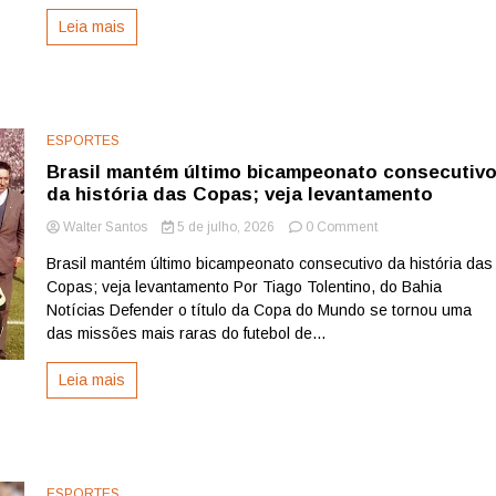
a
Leia mais
inibir
manipulação
de
pesquisas,
que
serão
ESPORTES
apresentadas
Brasil mantém último bicampeonato consecutiv
ao
da história das Copas; veja levantamento
TSE
dia
on
Walter Santos
5 de julho, 2026
0 Comment
14
Brasil
Brasil mantém último bicampeonato consecutivo da história das
mantém
Copas; veja levantamento Por Tiago Tolentino, do Bahia
último
bicampeonato
Notícias Defender o título da Copa do Mundo se tornou uma
consecutivo
das missões mais raras do futebol de...
da
história
Leia mais
das
Copas;
veja
levantamento
ESPORTES