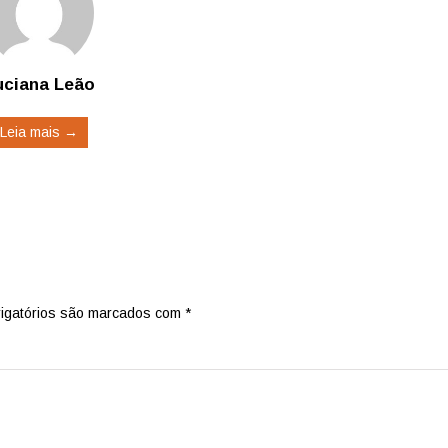
uciana Leão
Leia mais →
igatórios são marcados com
*