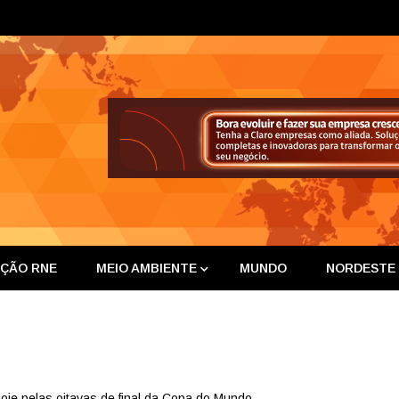
ta Nor
IÇÃO RNE
MEIO AMBIENTE
MUNDO
NORDESTE
hoje pelas oitavas de final da Copa do Mundo