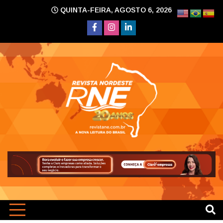
Skip
QUINTA-FEIRA, AGOSTO 6, 2026
to
content
A nova leitura do Brasil
Revi