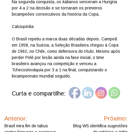
Na segunda conquista, os italianos venceram a Hungria
por 4 a 2 na decisão e se tornaram os primeiros
bicampeões consecutivos da história da Copa.
Calciopédia
O Brasil repetiu a marca duas décadas depois. Campeã
em 1958, na Suécia, a Seleção Brasileira chegou à Copa
de 1962, no Chile, como defensora do título. Mesmo após
perder Pelé por lesão ainda na fase inicial, o time
brasileiro avançou na competição e venceu a
Tchecoslováquia por 3 a 1 na final, conquistando o
bicampeonato mundial seguido.
Curta e compartilhe:
Navegação
de
Anterior:
Próximo:
Post
Brasil mira fim de tabus
Blog WS identifica sugestões
contra Noruega e europeus
de critérios a inibir