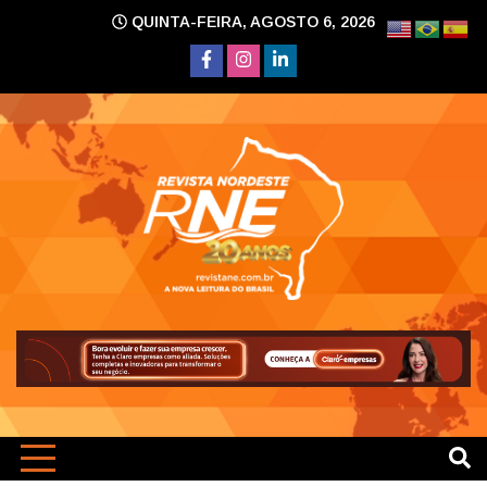
Skip
QUINTA-FEIRA, AGOSTO 6, 2026
to
content
A nova leitura do Brasil
Revi