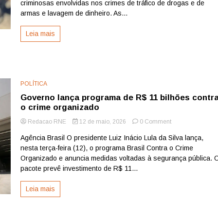
II
criminosas envolvidas nos crimes de tráfico de drogas e de
combate
armas e lavagem de dinheiro. As...
facções
criminosas
Leia mais
em
16
estados;
No
Nordeste,
seis
POLÍTICA
estados
Governo lança programa de R$ 11 bilhões contr
envolvidos
o crime organizado
on
Redacao RNE
12 de maio, 2026
0 Comment
Governo
Agência Brasil O presidente Luiz Inácio Lula da Silva lança,
lança
nesta terça-feira (12), o programa Brasil Contra o Crime
programa
de
Organizado e anuncia medidas voltadas à segurança pública. 
R$
pacote prevê investimento de R$ 11...
11
bilhões
Leia mais
contra
o
crime
organizado