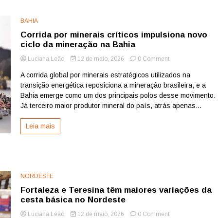
BAHIA
Corrida por minerais críticos impulsiona novo
ciclo da mineração na Bahia
on
Luciana Leão
12 de maio, 2026
0 Comment
Corrida
A corrida global por minerais estratégicos utilizados na
por
transição energética reposiciona a mineração brasileira, e a
minerais
críticos
Bahia emerge como um dos principais polos desse movimento.
impulsiona
Já terceiro maior produtor mineral do país, atrás apenas...
novo
ciclo
Leia mais
da
mineração
na
Bahia
NORDESTE
Fortaleza e Teresina têm maiores variações da
cesta básica no Nordeste
on
Luciana Leão
12 de maio, 2026
0 Comment