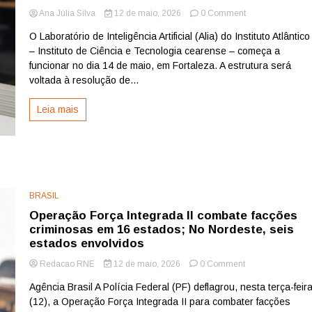
on
Ana Júlia Silva
12 de maio, 2026
0 Comment
Instituto
O Laboratório de Inteligência Artificial (Alia) do Instituto Atlântico
Atlântico
– Instituto de Ciência e Tecnologia cearense – começa a
inaugura
Laboratório
funcionar no dia 14 de maio, em Fortaleza. A estrutura será
de
voltada à resolução de...
Inteligência
Artificial
Leia mais
em
Fortaleza
BRASIL
Operação Força Integrada II combate facções
criminosas em 16 estados; No Nordeste, seis
estados envolvidos
on
Redacao RNE
12 de maio, 2026
0 Comment
Operação
Agência Brasil A Polícia Federal (PF) deflagrou, nesta terça-feir
Força
(12), a Operação Força Integrada II para combater facções
Integrada