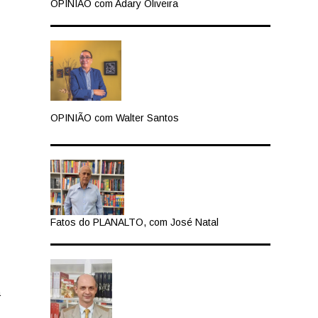
OPINIÃO com Adary Oliveira
OPINIÃO com Walter Santos
Fatos do PLANALTO, com José Natal
a