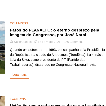
COLUNISTAS
Fatos do PLANALTO: o eterno desprezo pela
imagem do Congresso, por José Natal
on
Walter Santos
12 de maio, 2026
0 Comment
Fatos
Quando em setembro de 1993, em campanha pela Presidência
do
da República, na cidade de Ariquemes (Rondônia), Luiz Inácio
PLANALTO:
o
Lula da Silva, como presidente do PT (Partido dos
eterno
Trabalhadores), disse que no Congresso Nacional havia...
desprezo
pela
Leia mais
imagem
do
Congresso,
por
José
Natal
ECONOMIA
União Europeia veta compra de carne brasileira