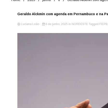
Geraldo Alckmin com agenda em Pernambuco e na Par
Luciana Leão
6 de junho, 2025
in
NORDESTE
Tagged
FIEPB