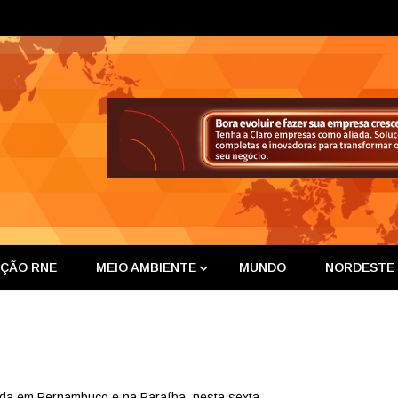
ta Nor
IÇÃO RNE
MEIO AMBIENTE
MUNDO
NORDESTE
da em Pernambuco e na Paraíba, nesta sexta