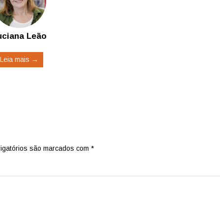
uciana Leão
Leia mais →
igatórios são marcados com
*