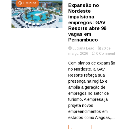
1 Minute
Expansão no
Nordeste
impulsiona
empregos: GAV
Resorts abre 98
vagas em
Pernambuco
Luciana Leão
20 de
on
março, 2026
0 Comment
Expansã
Com planos de expansão
no
no Nordeste, a GAV
Nordeste
impulsio
Resorts reforça sua
emprego
presença na região e
GAV
amplia a geração de
Resorts
empregos no setor de
abre
turismo. A empresa já
98
projeta novos
vagas
em
empreendimentos em
Pernamb
estados como Alagoas,...