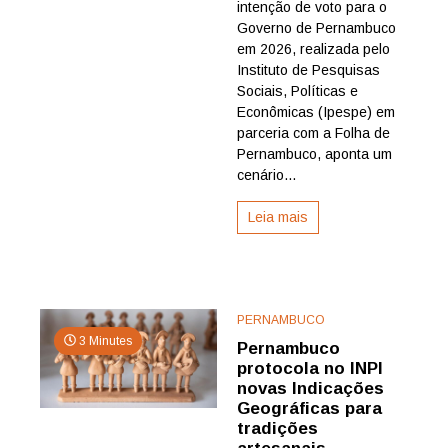
intenção de voto para o
marca
primeira
Governo de Pernambuco
pesquisa
em 2026, realizada pelo
do
Instituto de Pesquisas
Ipespe
Sociais, Políticas e
para
Econômicas (Ipespe) em
o
parceria com a Folha de
Governo
de
Pernambuco, aponta um
Pernamb
cenário...
em
2026
Leia mais
PERNAMBUCO
3 Minutes
Pernambuco
protocola no INPI
novas Indicações
Geográficas para
tradições