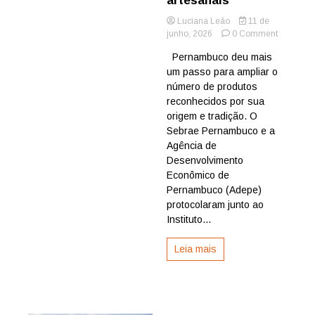
artesanais
Luciana Leão
11 de
on
junho, 2026
0 Comment
Pernamb
Pernambuco deu mais
protocola
um passo para ampliar o
no
INPI
número de produtos
novas
reconhecidos por sua
Indicaçõe
origem e tradição. O
Geográfi
Sebrae Pernambuco e a
para
Agência de
tradições
Desenvolvimento
artesanai
Econômico de
Pernambuco (Adepe)
protocolaram junto ao
Instituto...
Leia mais