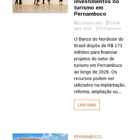
investimentos no
turismo em
Pernambuco
Luciana Leão
14 de
on
abril, 2026
0 Comment
BNB
O Banco do Nordeste do
tem
Brasil dispõe de R$ 173
R$
173
milhões para financiar
milhões
projetos do setor de
para
turismo em Pernambuco
apoiar
ao longo de 2026. Os
investimen
recursos podem ser
no
utilizados na implantação,
turismo
em
reforma, ampliação ou...
Pernambu
Leia mais
PERNAMBUCO