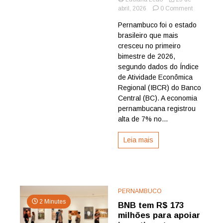
on
abril, 2026
0 Comment
Dados
Pernambuco foi o estado
do
brasileiro que mais
Banco
Central
cresceu no primeiro
apontam
bimestre de 2026,
que
segundo dados do Índice
Pernambu
de Atividade Econômica
atingiu
Regional (IBCR) do Banco
cresciment
Central (BC). A economia
acima
da
pernambucana registrou
média
alta de 7% no...
do
Nordeste
Leia mais
PERNAMBUCO
2 Minutes
BNB tem R$ 173
milhões para apoiar