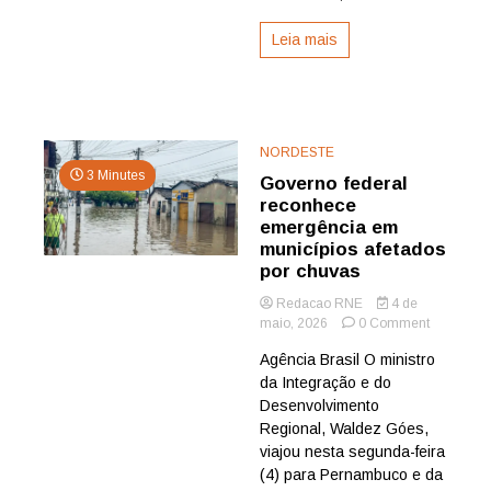
Leia mais
NORDESTE
3 Minutes
Governo federal
reconhece
emergência em
municípios afetados
por chuvas
Redacao RNE
4 de
on
maio, 2026
0 Comment
Governo
Agência Brasil O ministro
federal
da Integração e do
reconhec
emergênc
Desenvolvimento
em
Regional, Waldez Góes,
município
viajou nesta segunda-feira
afetados
(4) para Pernambuco e da
por