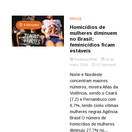
BRASIL
4 Minutes
Homicídios de
mulheres diminuem
no Brasil;
feminicídios ficam
estáveis
Redacao RNE
26 de
on
maio, 2026
0 Comment
Homicídio
Norte e Nordeste
de
concentram maiores
mulheres
diminuem
números, mostra Atlas da
no
Violência, sendo o Ceará
Brasil;
(7,2) e Pernambuco com
feminicídi
6,7%, tendo como vítimas
ficam
mulheres negras Agência
estáveis
Brasil O número de
homicídios de mulheres
diminuiu 27,7% no...