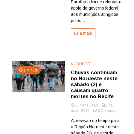
Paraíba a fim de reforçar o
chuvas
apoio do governo federal
aos municípios atingidos
pelos...
Leia mais
NORDESTE
1 Minute
Chuvas continuam
no Nordeste neste
sábado (2) e
causam quatro
mortes no Recife
Luciana Leão
2 de
on
maio, 2026
0 Comment
Chuvas
A previsão do tempo para
continua
a Região Nordeste neste
no
Nordeste
sábado (2), de acordo