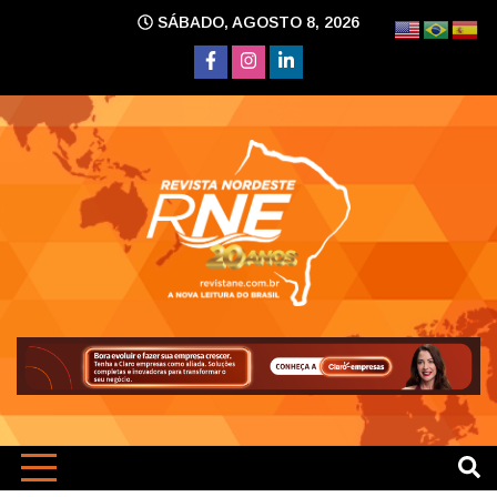
Skip
SÁBADO, AGOSTO 8, 2026
to
content
A nova leitura do Brasil
Revi