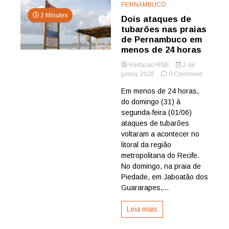
PERNAMBUCO
2 Minutes
Dois ataques de
tubarões nas praias
de Pernambuco em
menos de 24 horas
Redacao RNE
2 de
on
junho, 2026
0 Comment
Dois
Em menos de 24 horas,
ataques
do domingo (31) à
de
tubarões
segunda-feira (01/06)
nas
ataques de tubarões
praias
voltaram a acontecer no
de
litoral da região
Pernamb
metropolitana do Recife.
em
No domingo, na praia de
menos
de
Piedade, em Jaboatão dos
24
Guararapes,...
horas
Leia mais