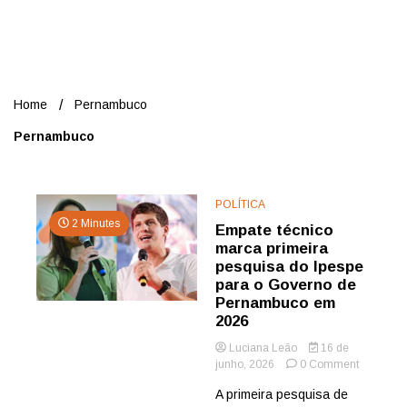
Nord
Home
Pernambuco
Pernambuco
POLÍTICA
2 Minutes
Empate técnico
marca primeira
pesquisa do Ipespe
para o Governo de
Pernambuco em
2026
Luciana Leão
16 de
on
junho, 2026
0 Comment
Empate
A primeira pesquisa de
técnico