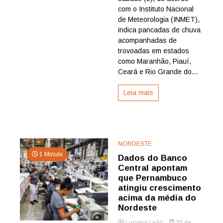
neste
com o Instituto Nacional
sábado
de Meteorologia (INMET),
(2)
indica pancadas de chuva
e
acompanhadas de
causam
trovoadas em estados
quatro
mortes
como Maranhão, Piauí,
no
Ceará e Rio Grande do...
Recife
Leia mais
NORDESTE
1 Minute
Dados do Banco
Central apontam
que Pernambuco
atingiu crescimento
acima da média do
Nordeste
Luciana Leão
25 de