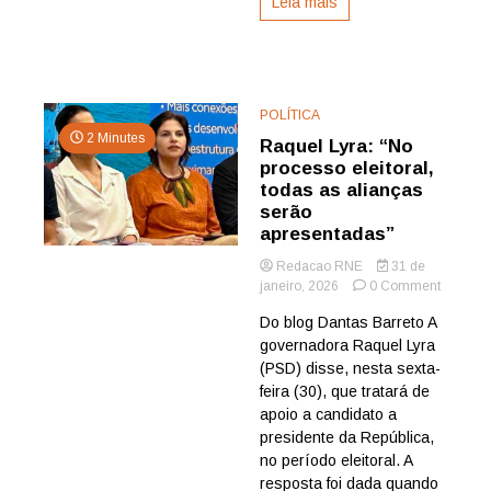
Leia mais
POLÍTICA
2 Minutes
Raquel Lyra: “No
processo eleitoral,
todas as alianças
serão
apresentadas”
Redacao RNE
31 de
on
janeiro, 2026
0 Comment
Raquel
Do blog Dantas Barreto A
Lyra:
governadora Raquel Lyra
“No
process
(PSD) disse, nesta sexta-
eleitoral,
feira (30), que tratará de
todas
apoio a candidato a
as
presidente da República,
alianças
no período eleitoral. A
serão
resposta foi dada quando
apresen