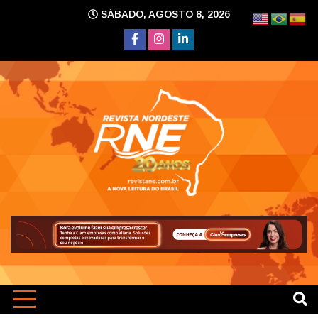
Skip
SÁBADO, AGOSTO 8, 2026
to
content
A nova leitura do Brasil
Revi