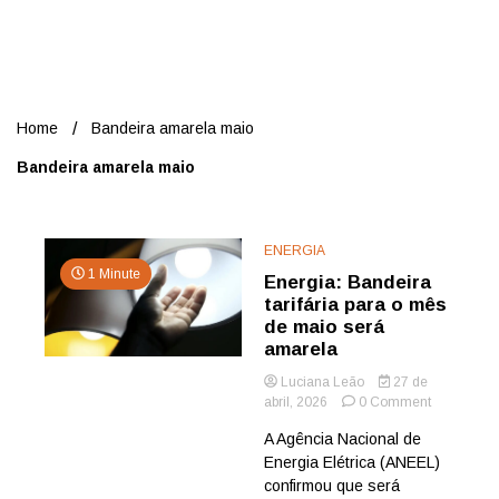
Nord
Home
Bandeira amarela maio
Bandeira amarela maio
ENERGIA
1 Minute
Energia: Bandeira
tarifária para o mês
de maio será
amarela
Luciana Leão
27 de
on
abril, 2026
0 Comment
Energia:
A Agência Nacional de
Bandeira
Energia Elétrica (ANEEL)
tarifária
para
confirmou que será