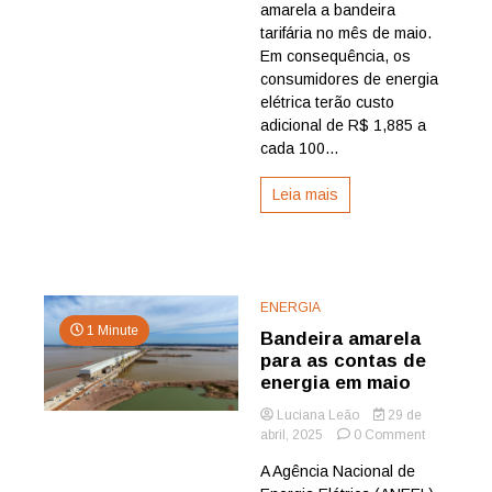
o
amarela a bandeira
mês
tarifária no mês de maio.
de
Em consequência, os
maio
consumidores de energia
será
elétrica terão custo
amarela
adicional de R$ 1,885 a
cada 100...
Leia mais
ENERGIA
1 Minute
Bandeira amarela
para as contas de
energia em maio
Luciana Leão
29 de
on
abril, 2025
0 Comment
Bandeira
A Agência Nacional de
amarela