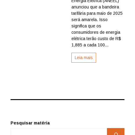
Energia Elétrica (ANEEL)
para
as
anunciou que a bandeira
contas
tarifária para maio de 2025
de
será amarela. Isso
energia
significa que os
em
consumidores de energia
maio
elétrica terão custo de R$
1,885 a cada 100...
Leia mais
Pesquisar matéria