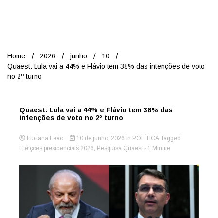
Nord
Home
2026
junho
10
Quaest: Lula vai a 44% e Flávio tem 38% das intenções de voto
no 2º turno
Quaest: Lula vai a 44% e Flávio tem 38% das
intenções de voto no 2º turno
Luciana Leão
10 de junho, 2026
in
POLÍTICA
Tagged
Eleições presidenciais 2026
,
Pesquisa Quaest
- 1 Minute