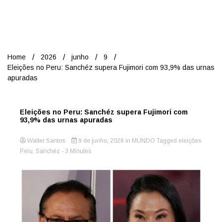
Nord
Home
2026
junho
9
Eleições no Peru: Sanchéz supera Fujimori com 93,9% das urnas
apuradas
Eleições no Peru: Sanchéz supera Fujimori com
93,9% das urnas apuradas
Walter Santos
9 de junho, 2026
in
MUNDO
Tagged
eleições
Peru
,
Sanchéz
- 3 Minutes