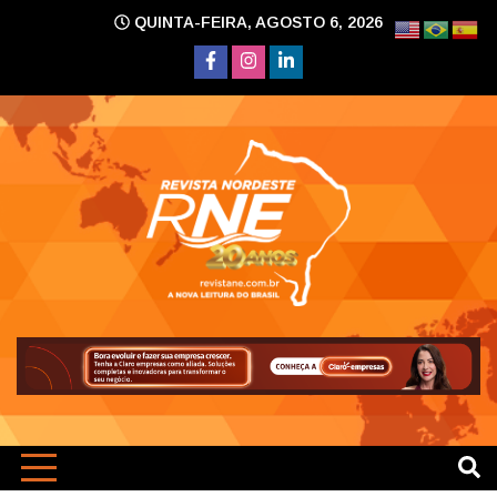
Skip
QUINTA-FEIRA, AGOSTO 6, 2026
to
content
A nova leitura do Brasil
Revi