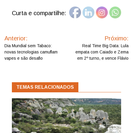
Curta e compartilhe:
Navegação
de
Anterior:
Próximo:
Post
Dia Mundial sem Tabaco:
Real Time Big Data: Lula
novas tecnologias camuflam
empata com Caiado e Zema
vapes e são desafio
em 2º turno, e vence Flávio
TEMAS RELACIONADOS