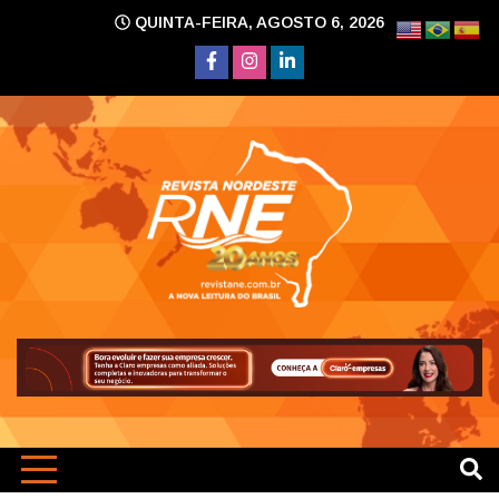
Skip
QUINTA-FEIRA, AGOSTO 6, 2026
to
content
A nova leitura do Brasil
Revi