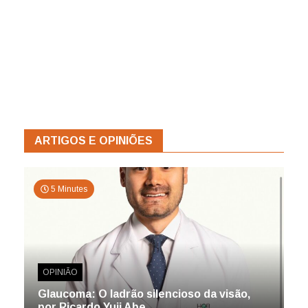
ARTIGOS E OPINIÕES
5 Minutes
OPINIÃO
Glaucoma: O ladrão silencioso da visão,
por Ricardo Yuji Abe