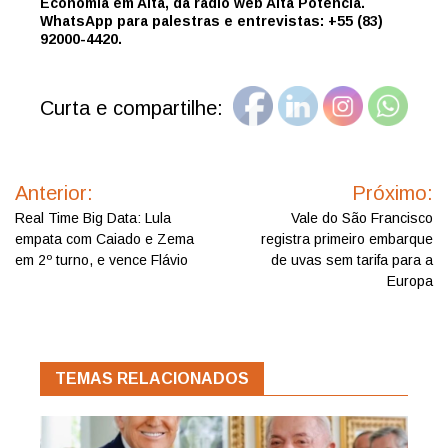
Economia em Alta, da rádio web Alta Potência.
WhatsApp para palestras e entrevistas: +55 (83)
92000-4420.
Curta e compartilhe:
Navegação
de
Anterior:
Próximo:
Post
Real Time Big Data: Lula
Vale do São Francisco
empata com Caiado e Zema
registra primeiro embarque
em 2º turno, e vence Flávio
de uvas sem tarifa para a
Europa
TEMAS RELACIONADOS