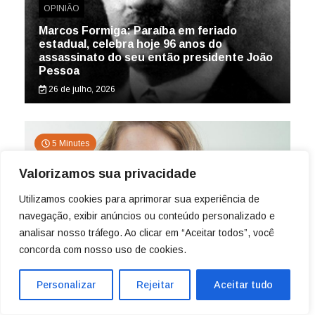
OPINIÃO
Marcos Formiga: Paraíba em feriado
estadual, celebra hoje 96 anos do
assassinato do seu então presidente João
Pessoa
26 de julho, 2026
5 Minutes
Valorizamos sua privacidade
Utilizamos cookies para aprimorar sua experiência de
navegação, exibir anúncios ou conteúdo personalizado e
OPINIÃO
analisar nosso tráfego. Ao clicar em “Aceitar todos”, você
concorda com nosso uso de cookies.
Bets, endividamento e o consumidor
invisível, por Andrea Mottola
16 de julho, 2026
Personalizar
Rejeitar
Aceitar tudo