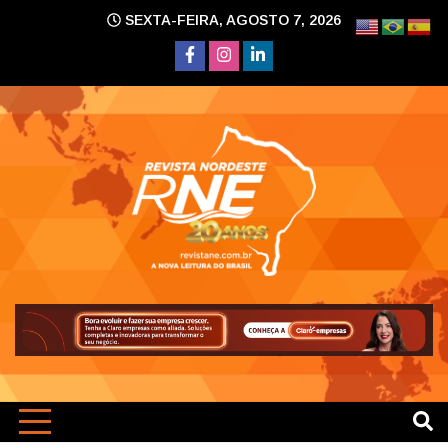
Skip
SEXTA-FEIRA, AGOSTO 7, 2026
to
content
A nova leitura do Brasil
Revi