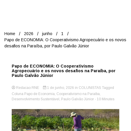
Nord
Home
2026
junho
1
Papo de ECONOMIA: O Cooperativismo Agropecuário e os novos
desafios na Paraíba, por Paulo Galvão Júnior
Papo de ECONOMIA: O Cooperativismo
Agropecuário e os novos desafios na Paraíba, por
Paulo Galvão Júnior
Redacao RNE
1 de junho, 2026
in
COLUNISTAS
Tagged
Coluna Papo de Economia
,
Cooperativismo na Paraíba
,
Desenvolvimento Sustentável
,
Paulo Galvão Júnior
- 10 Minutes