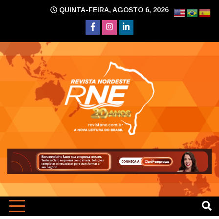
Skip
QUINTA-FEIRA, AGOSTO 6, 2026
to
content
A nova leitura do Brasil
Revi