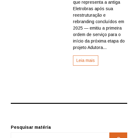
que representa a antiga
dá
ordem
Eletrobras após sua
de
reestruturação e
serviço
rebranding concluídos em
para
2025 — emitiu a primeira
nova
ordem de serviço para o
etapa
início da próxima etapa do
da
Adutora
projeto Adutora...
da
Fé
Leia mais
com
R$
230
milhões
de
investim
Pesquisar matéria