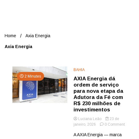
Nord
Home
Axia Energia
Axia Energia
BAHIA
2 Minutes
AXIA Energia dá
ordem de serviço
para nova etapa da
Adutora da Fé com
R$ 230 milhões de
investimentos
Luciana Leão
23 de
on
janeiro, 2026
0 Comment
AXIA
A AXIA Energia — marca
Energia