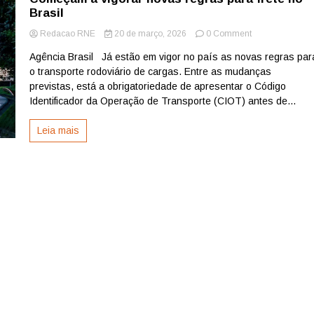
Brasil
on
Redacao RNE
20 de março, 2026
0 Comment
Começam
Agência Brasil Já estão em vigor no país as novas regras par
a
o transporte rodoviário de cargas. Entre as mudanças
vigorar
novas
previstas, está a obrigatoriedade de apresentar o Código
regras
Identificador da Operação de Transporte (CIOT) antes de...
para
frete
Leia mais
no
Brasil