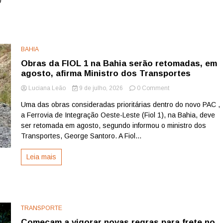
BAHIA
Obras da FIOL 1 na Bahia serão retomadas, em
agosto, afirma Ministro dos Transportes
on
Luciana Leão
9 de julho, 2026
0 Comment
Obras
Uma das obras consideradas prioritárias dentro do novo PAC ,
da
a Ferrovia de Integração Oeste-Leste (Fiol 1), na Bahia, deve
FIOL
1
ser retomada em agosto, segundo informou o ministro dos
na
Transportes, George Santoro. A Fiol...
Bahia
serão
Leia mais
retomadas,
em
agosto,
afirma
Ministro
dos
TRANSPORTE
Transportes
Começam a vigorar novas regras para frete no