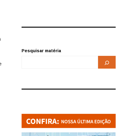
a
Pesquisar matéria
e