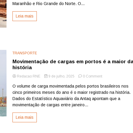
bilhão
Maranhão e Rio Grande do Norte. O...
em
investimentos
Leia mais
do
Novo
PAC
para
mobilidade
urbana
TRANSPORTE
Movimentação de cargas em portos é a maior d
história
on
Redacao RNE
9 de julho, 2025
0 Comment
Movimentação
O volume de carga movimentada pelos portos brasileiros nos
de
cinco primeiros meses do ano é o maior registrado na história.
cargas
em
Dados do Estatístico Aquaviário da Antaq apontam que a
portos
movimentação de cargas entre janeiro...
é
a
Leia mais
maior
da
história