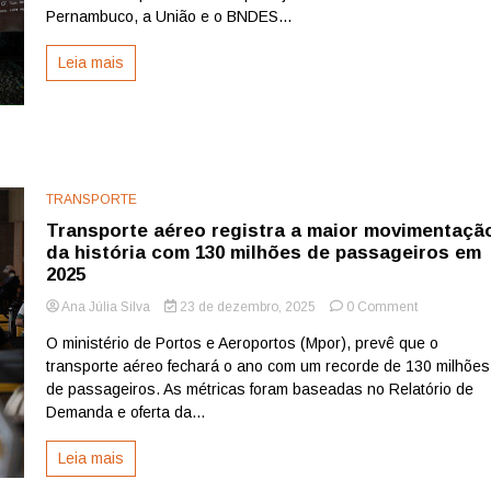
em
Pernambuco, a União e o BNDES...
consulta
pública,
Leia mais
mas
crise
histórica
exige
soluções
imediatas
TRANSPORTE
Transporte aéreo registra a maior movimentaçã
da história com 130 milhões de passageiros em
2025
on
Ana Júlia Silva
23 de dezembro, 2025
0 Comment
Transporte
O ministério de Portos e Aeroportos (Mpor), prevê que o
aéreo
transporte aéreo fechará o ano com um recorde de 130 milhões
registra
a
de passageiros. As métricas foram baseadas no Relatório de
maior
Demanda e oferta da...
movimenta
da
Leia mais
história
com