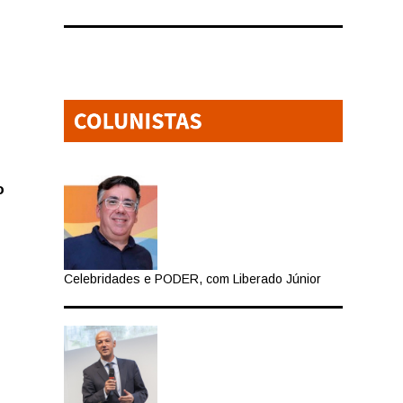
o
Celebridades e PODER, com Liberado Júnior
ção