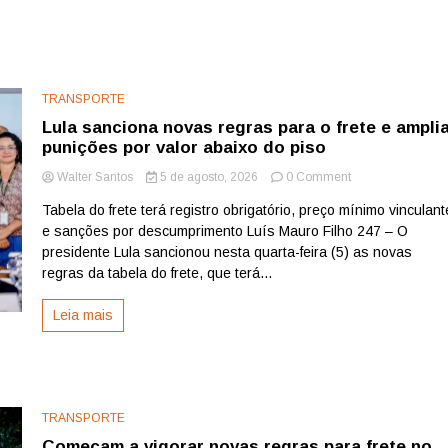
TRANSPORTE
Lula sanciona novas regras para o frete e ampli
punições por valor abaixo do piso
on
Walter Santos
5 de agosto, 2026
0 Comment
Lula
Tabela do frete terá registro obrigatório, preço mínimo vinculant
sanciona
e sanções por descumprimento Luís Mauro Filho 247 – O
novas
regras
presidente Lula sancionou nesta quarta-feira (5) as novas
para
regras da tabela do frete, que terá...
o
frete
Leia mais
e
amplia
punições
por
valor
abaixo
TRANSPORTE
do
Começam a vigorar novas regras para frete no
piso