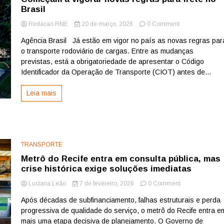
Brasil
on
Redacao RNE
20 de março, 2026
0 Comment
Começam
Agência Brasil Já estão em vigor no país as novas regras par
a
o transporte rodoviário de cargas. Entre as mudanças
vigorar
novas
previstas, está a obrigatoriedade de apresentar o Código
regras
Identificador da Operação de Transporte (CIOT) antes de...
para
frete
Leia mais
no
Brasil
TRANSPORTE
Metrô do Recife entra em consulta pública, mas
crise histórica exige soluções imediatas
on
Luciana Leão
7 de fevereiro, 2026
0 Comment
Metrô
Após décadas de subfinanciamento, falhas estruturais e perda
do
progressiva de qualidade do serviço, o metrô do Recife entra e
Recife
entra
mais uma etapa decisiva de planejamento. O Governo de