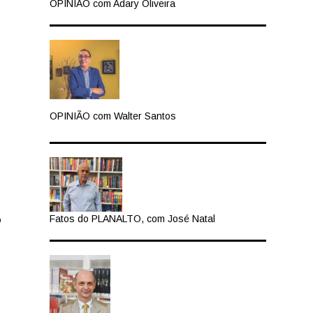
OPINIÃO com Adary Oliveira
OPINIÃO com Walter Santos
o
Fatos do PLANALTO, com José Natal