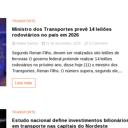
130
milhões
de
passageiros
TRANSPORTE
em
Ministro dos Transportes prevê 14 leilões
2025
rodoviários no país em 2026
on
Walter Santos
11 de dezembro, 2025
0 Comment
Ministro
Segundo Renan Filho, devem ser realizados oito leilões de
dos
ferrovias O governo federal pretende realizar 14 leilões
Transportes
prevê
rodoviários no próximo ano, disse hoje (11) o ministro dos
14
Transportes, Renan Filho. O número supera, segundo ele,...
leilões
rodoviários
Leia mais
no
país
em
2026
TRANSPORTE
Estudo nacional define investimentos bilionário
em transporte nas capitais do Nordeste