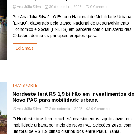
on
Ana Júlia Silva
30 de outubro, 2025
0 Comment
Estudo
Por Ana Júlia Silva* O Estudo Nacional de Mobilidade Urbana
nacional
(ENMU), elaborado pelo Banco Nacional de Desenvolvimento
define
investimentos
Econômico e Social (BNDES) em parceria com o Ministério das
bilionários
Cidades, definiu os principais projetos que...
em
transporte
Leia mais
nas
capitais
do
Nordeste
TRANSPORTE
Nordeste terá R$ 1,9 bilhão em investimentos d
Novo PAC para mobilidade urbana
on
Ana Júlia Silva
2 de setembro, 2025
0 Comment
Nordeste
O Nordeste brasileiro receberá investimentos significativos em
terá
mobilidade urbana por meio do Novo PAC Seleções 2025, com
R$
1,9
um total de R$ 1,9 bilhão distribuídos entre Piauí, Bahia,