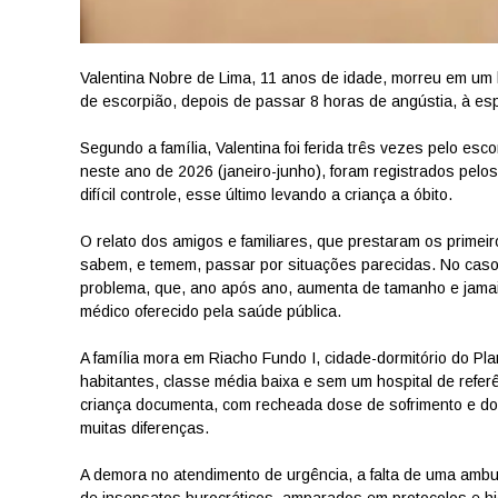
Valentina Nobre de Lima, 11 anos de idade, morreu em um ho
de escorpião, depois de passar 8 horas de angústia, à es
Segundo a família, Valentina foi ferida três vezes pelo esc
neste ano de 2026 (janeiro-junho), foram registrados pe
difícil controle, esse último levando a criança a óbito.
O relato dos amigos e familiares, que prestaram os prime
sabem, e temem, passar por situações parecidas. No caso
problema, que, ano após ano, aumenta de tamanho e jamai
médico oferecido pela saúde pública.
A família mora em Riacho Fundo I, cidade-dormitório do Pla
habitantes, classe média baixa e sem um hospital de referê
criança documenta, com recheada dose de sofrimento e dor
muitas diferenças.
A demora no atendimento de urgência, a falta de uma ambu
de insensatos burocráticos, amparados em protocolos e hi