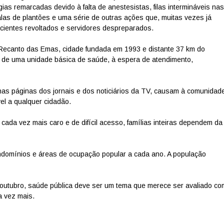
ias remarcadas devido à falta de anestesistas, filas intermináveis nas
as de plantões e uma série de outras ações que, muitas vezes já
pacientes revoltados e servidores despreparados.
 Recanto das Emas, cidade fundada em 1993 e distante 37 km do
a de uma unidade básica de saúde, à espera de atendimento,
 nas páginas dos jornais e dos noticiários da TV, causam à comunidad
el a qualquer cidadão.
cada vez mais caro e de difícil acesso, famílias inteiras dependem da
ondomínios e áreas de ocupação popular a cada ano. A população
outubro, saúde pública deve ser um tema que merece ser avaliado co
a vez mais.