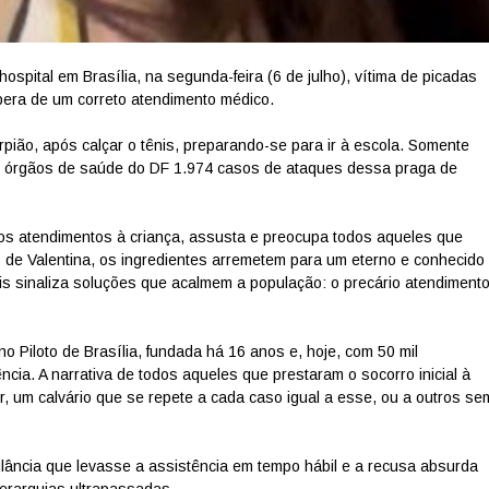
spital em Brasília, na segunda-feira (6 de julho), vítima de picadas
pera de um correto atendimento médico.
orpião, após calçar o tênis, preparando-se para ir à escola. Somente
los órgãos de saúde do DF 1.974 casos de ataques dessa praga de
iros atendimentos à criança, assusta e preocupa todos aqueles que
 de Valentina, os ingredientes arremetem para um eterno e conhecido
s sinaliza soluções que acalmem a população: o precário atendiment
no Piloto de Brasília, fundada há 16 anos e, hoje, com 50 mil
ncia. A narrativa de todos aqueles que prestaram o socorro inicial à
, um calvário que se repete a cada caso igual a esse, ou a outros se
lância que levasse a assistência em tempo hábil e a recusa absurda
erarquias ultrapassadas.