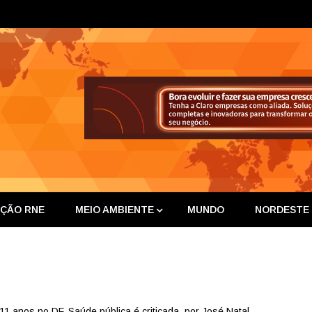
ta Nor
IÇÃO RNE
MEIO AMBIENTE
MUNDO
NORDESTE
11 anos no DF. Saúde pública é criticada, por José Natal