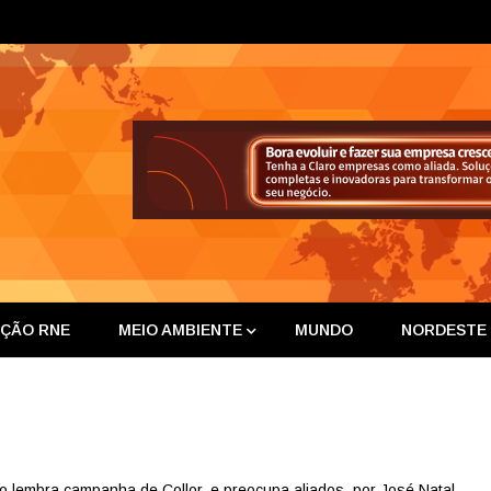
ta Nor
IÇÃO RNE
MEIO AMBIENTE
MUNDO
NORDESTE
 lembra campanha de Collor, e preocupa aliados, por José Natal