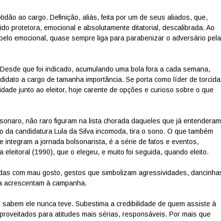
idão ao cargo. Definição, aliás, feita por um de seus aliados, que,
ido protetora, emocional e absolutamente ditatorial, descalibrada. Ao
 pelo emocional, quase sempre liga para parabenizar o adversário pela
 Desde que foi indicado, acumulando uma bola fora a cada semana,
ndidato a cargo de tamanha importância. Se porta como líder de torcida
idade junto ao eleitor, hoje carente de opções e curioso sobre o que
sonaro, não raro figuram na lista chorada daqueles que já entenderam
o da candidatura Lula da Silva incomoda, tira o sono. O que também
 integram a jornada bolsonarista, é a série de fatos e eventos,
leitoral (1990), que o elegeu, e muito foi seguida, quando eleito.
adas com mau gosto, gestos que simbolizam agressividades, dancinha
ada acrescentam à campanha.
 sabem ele nunca teve. Subestima a credibilidade de quem assiste à
proveitados para atitudes mais sérias, responsáveis. Por mais que