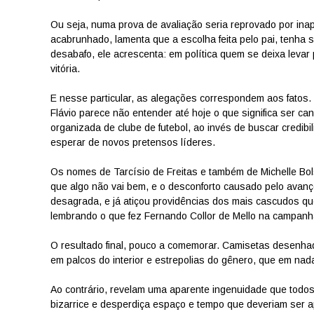
Ou seja, numa prova de avaliação seria reprovado por inapt
acabrunhado, lamenta que a escolha feita pelo pai, tenha s
desabafo, ele acrescenta: em política quem se deixa levar
vitória.
E nesse particular, as alegações correspondem aos fatos.
Flávio parece não entender até hoje o que significa ser ca
organizada de clube de futebol, ao invés de buscar credibil
esperar de novos pretensos líderes.
Os nomes de Tarcísio de Freitas e também de Michelle Bol
que algo não vai bem, e o desconforto causado pelo avanç
desagrada, e já atiçou providências dos mais cascudos que
lembrando o que fez Fernando Collor de Mello na campanha e
O resultado final, pouco a comemorar. Camisetas desenh
em palcos do interior e estrepolias do gênero, que em n
Ao contrário, revelam uma aparente ingenuidade que todos
bizarrice e desperdiça espaço e tempo que deveriam ser a