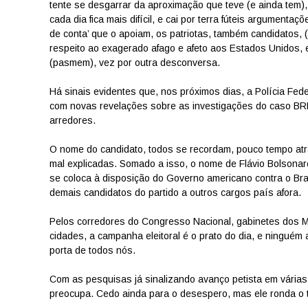
tente se desgarrar da aproximação que teve (e ainda tem),
cada dia fica mais difícil, e cai por terra fúteis argume
de conta’ que o apoiam, os patriotas, também candidatos, 
respeito ao exagerado afago e afeto aos Estados Unidos,
(pasmem), vez por outra desconversa.
Há sinais evidentes que, nos próximos dias, a Polícia Fede
com novas revelações sobre as investigações do caso BRB
arredores.
O nome do candidato, todos se recordam, pouco tempo atr
mal explicadas. Somado a isso, o nome de Flávio Bolsonaro
se coloca à disposição do Governo americano contra o Br
demais candidatos do partido a outros cargos país afora.
Pelos corredores do Congresso Nacional, gabinetes dos Mi
cidades, a campanha eleitoral é o prato do dia, e ningu
porta de todos nós.
Com as pesquisas já sinalizando avanço petista em várias 
preocupa. Cedo ainda para o desespero, mas ele ronda o ter