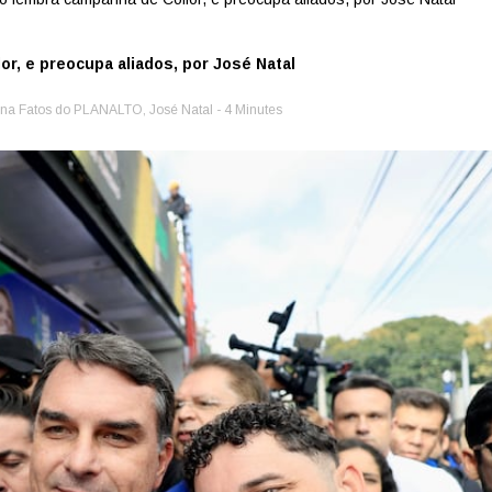
r, e preocupa aliados, por José Natal
na Fatos do PLANALTO
,
José Natal
- 4 Minutes