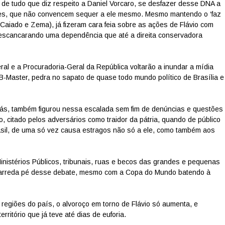
 de tudo que diz respeito a Daniel Vorcaro, se desfazer desse DNA a
ntações, que não convencem sequer a ele mesmo. Mesmo mantendo o ‘faz
(Caiado e Zema), já fizeram cara feia sobre as ações de Flávio com
 escancarando uma dependência que até a direita conservadora
ral e a Procuradoria-Geral da República voltarão a inundar a mídia
-Master, pedra no sapato de quase todo mundo político de Brasília e
ás, também figurou nessa escalada sem fim de denúncias e questões
, citado pelos adversários como traidor da pátria, quando de público
asil, de uma só vez causa estragos não só a ele, como também aos
nistérios Públicos, tribunais, ruas e becos das grandes e pequenas
ém arreda pé desse debate, mesmo com a Copa do Mundo batendo à
regiões do país, o alvoroço em torno de Flávio só aumenta, e
ritório que já teve até dias de euforia.