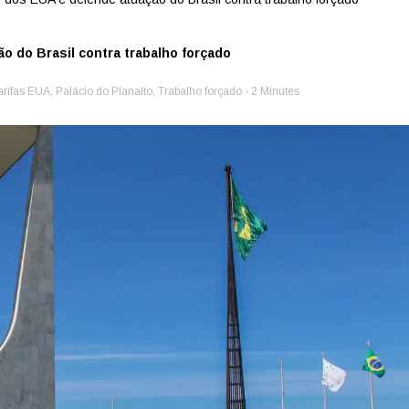
o do Brasil contra trabalho forçado
arifas EUA
,
Palácio do Planalto
,
Trabalho forçado
- 2 Minutes