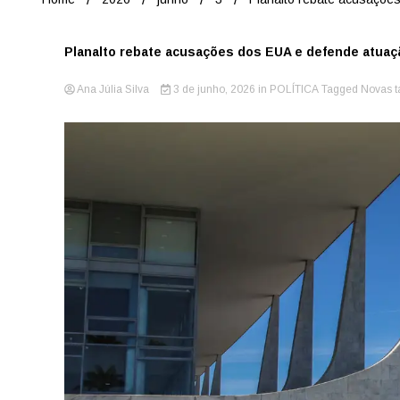
Planalto rebate acusações dos EUA e defende atuaçã
Ana Júlia Silva
3 de junho, 2026
in
POLÍTICA
Tagged
Novas t