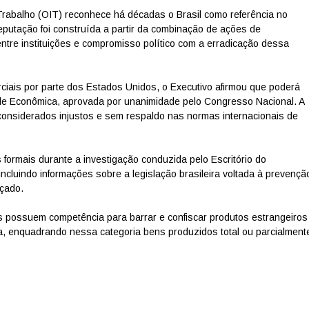
Trabalho (OIT) reconhece há décadas o Brasil como referência no
eputação foi construída a partir da combinação de ações de
entre instituições e compromisso político com a erradicação dessa
erciais por parte dos Estados Unidos, o Executivo afirmou que poderá
dade Econômica, aprovada por unanimidade pelo Congresso Nacional.
A
considerados injustos e sem respaldo nas normas internacionais de
formais durante a investigação conduzida pelo Escritório do
luindo informações sobre a legislação brasileira voltada à prevençã
rçado.
s possuem competência para barrar e confiscar produtos estrangeiros
ca, enquadrando nessa categoria bens produzidos total ou parcialment