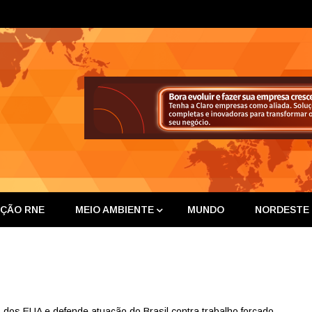
ta Nor
IÇÃO RNE
MEIO AMBIENTE
MUNDO
NORDESTE
 dos EUA e defende atuação do Brasil contra trabalho forçado