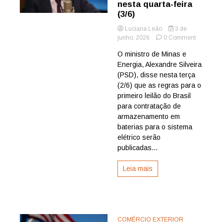
nesta quarta-feira
(3/6)
Luciana Leão
3 de
on
junho, 2026
0 Comment
Regras
O ministro de Minas e
para
Energia, Alexandre Silveira
1º
leilão
(PSD), disse nesta terça
de
(2/6) que as regras para o
baterias
primeiro leilão do Brasil
serão
para contratação de
publicada
armazenamento em
nesta
baterias para o sistema
quarta-
feira
elétrico serão
(3/6)
publicadas...
Leia mais
COMÉRCIO EXTERIOR