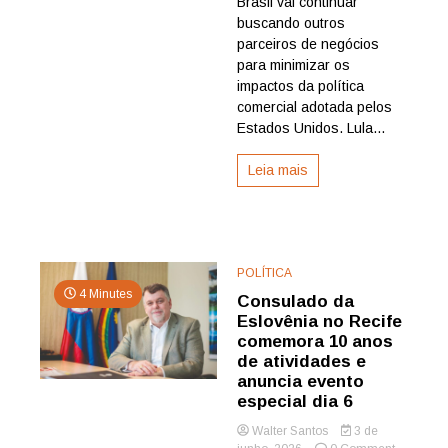
Brasil vai continuar
diminuir
buscando outros
impactos
parceiros de negócios
comerciai
para minimizar os
impactos da política
comercial adotada pelos
Estados Unidos. Lula...
Leia mais
POLÍTICA
4 Minutes
Consulado da
Eslovênia no Recife
comemora 10 anos
de atividades e
anuncia evento
especial dia 6
Walter Santos
3 de
on