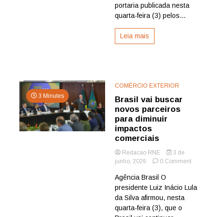
por
portaria publicada nesta
tarifas
quarta-feira (3) pelos...
dos
EUA
Leia mais
COMÉRCIO EXTERIOR
3 Minutes
Brasil vai buscar
novos parceiros
para diminuir
impactos
comerciais
Redacao RNE
3 de
on
junho, 2026
0 Comment
Brasil
Agência Brasil O
vai
presidente Luiz Inácio Lula
buscar
novos
da Silva afirmou, nesta
parceiros
quarta-feira (3), que o
para