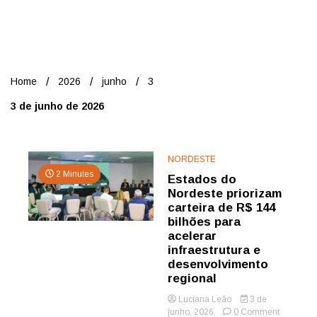
Nord
Home
2026
junho
3
3 de junho de 2026
NORDESTE
2 Minutes
Estados do
Nordeste priorizam
carteira de R$ 144
bilhões para
acelerar
infraestrutura e
desenvolvimento
regional
Luciana Leão
3 de
on
junho, 2026
0 Comment