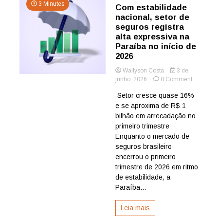
3 Minutes
Com estabilidade
nacional, setor de
seguros registra
alta expressiva na
Paraíba no início de
2026
Wallyson Costa
3 de
on
junho, 2026
0 Comment
Com
Setor cresce quase 16%
estabilid
e se aproxima de R$ 1
nacional,
setor
bilhão em arrecadação no
de
primeiro trimestre
seguros
Enquanto o mercado de
registra
seguros brasileiro
alta
encerrou o primeiro
expressiv
trimestre de 2026 em ritmo
na
Paraíba
de estabilidade, a
no
Paraíba...
início
de
Leia mais
2026