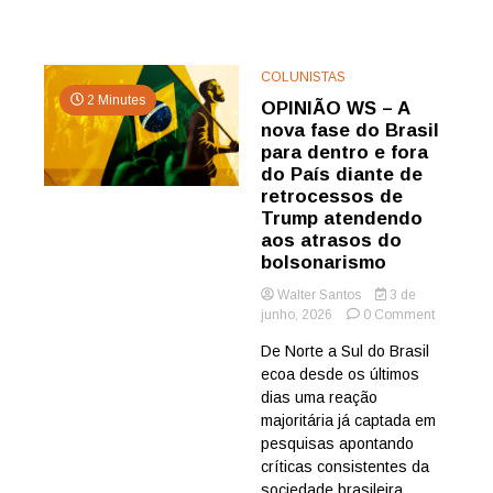
COLUNISTAS
2 Minutes
OPINIÃO WS – A
nova fase do Brasil
para dentro e fora
do País diante de
retrocessos de
Trump atendendo
aos atrasos do
bolsonarismo
Walter Santos
3 de
on
junho, 2026
0 Comment
OPINIÃO
De Norte a Sul do Brasil
WS
ecoa desde os últimos
–
A
dias uma reação
nova
majoritária já captada em
fase
pesquisas apontando
do
críticas consistentes da
Brasil
sociedade brasileira
para