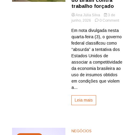
do Brasil contra
trabalho forçado
Ana Júlia Silva
3 de
on
junho, 2026
0 Comment
Planalto
Em nota divulgada nesta
rebate
quarta-feira (3), o governo
acusaçõe
dos
federal classificou como
EUA
“absurda” a tentativa dos
e
Estados Unidos de
defende
associar a competitividade
atuação
da economia brasileira ao
do
uso de insumos obtidos
Brasil
contra
em condições que violem
trabalho
a...
forçado
Leia mais
NEGÓCIOS