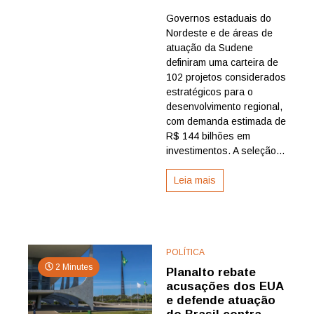
Estados
Governos estaduais do
do
Nordeste e de áreas de
Nordeste
priorizam
atuação da Sudene
carteira
definiram uma carteira de
de
102 projetos considerados
R$
estratégicos para o
144
desenvolvimento regional,
bilhões
com demanda estimada de
para
acelerar
R$ 144 bilhões em
infraestru
investimentos. A seleção...
e
desenvol
Leia mais
regional
POLÍTICA
2 Minutes
Planalto rebate
acusações dos EUA
e defende atuação