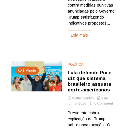
contra medidas punitivas
dentro
e
anunciadas pelo Governo
fora
Trump satisfazendo
do
indicativos propostos...
País
diante
Leia mais
de
retrocess
de
Trump
atendend
aos
POLÍTICA
atrasos
1 Minute
do
Lula defende Pix e
bolsonar
diz que sistema
brasileiro assusta
norte-americanos
Walter Santos
3 de
on
junho, 2026
0 Comment
Lula
Presidente cobra
defende
explicação de Trump
Pix
e
sobre nova taxação O