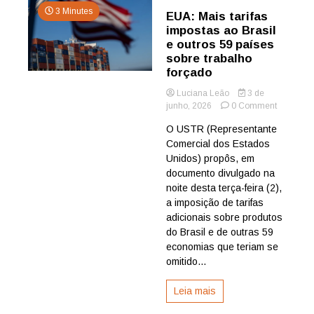
3 Minutes
EUA: Mais tarifas
impostas ao Brasil
e outros 59 países
sobre trabalho
forçado
Luciana Leão
3 de
on
junho, 2026
0 Comment
EUA:
O USTR (Representante
Mais
Comercial dos Estados
tarifas
impostas
Unidos) propôs, em
ao
documento divulgado na
Brasil
noite desta terça-feira (2),
e
a imposição de tarifas
outros
adicionais sobre produtos
59
do Brasil e de outras 59
países
sobre
economias que teriam se
trabalho
omitido...
forçado
Leia mais