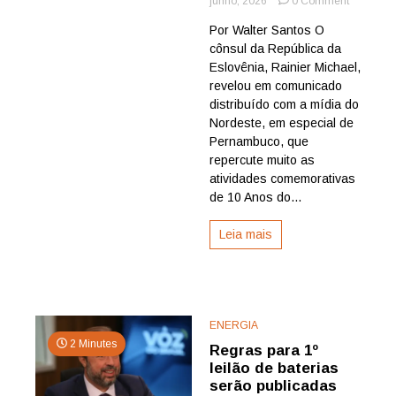
junho, 2026
0 Comment
Consulad
Por Walter Santos O
da
cônsul da República da
Eslovênia
no
Eslovênia, Rainier Michael,
Recife
revelou em comunicado
comemor
distribuído com a mídia do
10
Nordeste, em especial de
anos
Pernambuco, que
de
repercute muito as
atividade
e
atividades comemorativas
anuncia
de 10 Anos do...
evento
especial
Leia mais
dia
6
ENERGIA
2 Minutes
Regras para 1º
leilão de baterias
serão publicadas