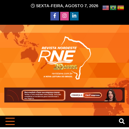
Skip
SEXTA-FEIRA, AGOSTO 7, 2026
to
content
A nova leitura do Brasil
Revi