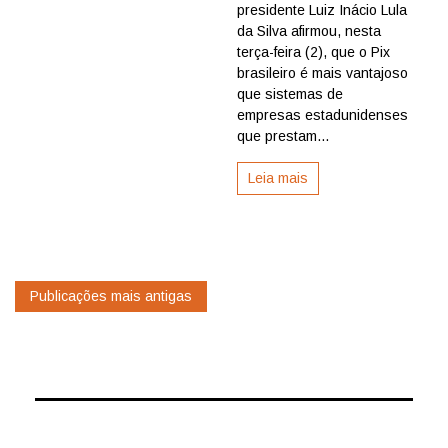
diz
presidente Luiz Inácio Lula
que
da Silva afirmou, nesta
sistema
terça-feira (2), que o Pix
brasileiro
brasileiro é mais vantajoso
assusta
que sistemas de
norte-
american
empresas estadunidenses
que prestam...
Leia mais
Navegação
Publicações mais antigas
por
posts