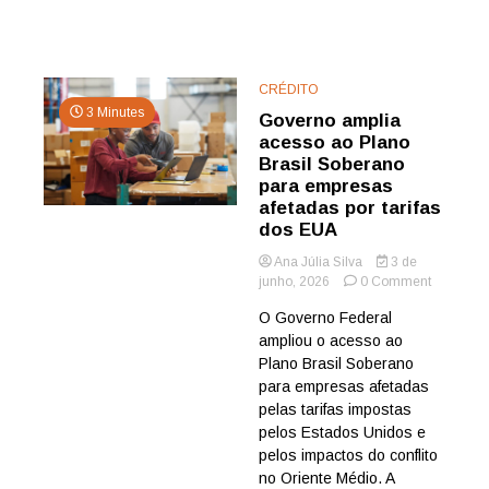
CRÉDITO
3 Minutes
Governo amplia
acesso ao Plano
Brasil Soberano
para empresas
afetadas por tarifas
dos EUA
Ana Júlia Silva
3 de
on
junho, 2026
0 Comment
Governo
O Governo Federal
amplia
ampliou o acesso ao
acesso
ao
Plano Brasil Soberano
Plano
para empresas afetadas
Brasil
pelas tarifas impostas
Soberano
pelos Estados Unidos e
para
pelos impactos do conflito
empresas
no Oriente Médio. A
afetadas