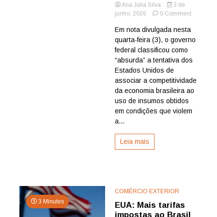
Ana Júlia Silva
3 de
on
junho, 2026
0 Comment
Planalto
Em nota divulgada nesta
rebate
quarta-feira (3), o governo
acusaçõe
dos
federal classificou como
EUA
“absurda” a tentativa dos
e
Estados Unidos de
defende
associar a competitividade
atuação
da economia brasileira ao
do
uso de insumos obtidos
Brasil
contra
em condições que violem
trabalho
a...
forçado
Leia mais
COMÉRCIO EXTERIOR
3 Minutes
EUA: Mais tarifas
impostas ao Brasil