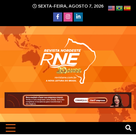
Skip
SEXTA-FEIRA, AGOSTO 7, 2026
to
content
A nova leitura do Brasil
Revi