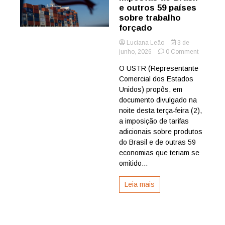
e outros 59 países
sobre trabalho
forçado
Luciana Leão
3 de
on
junho, 2026
0 Comment
EUA:
O USTR (Representante
Mais
Comercial dos Estados
tarifas
impostas
Unidos) propôs, em
ao
documento divulgado na
Brasil
noite desta terça-feira (2),
e
a imposição de tarifas
outros
adicionais sobre produtos
59
do Brasil e de outras 59
países
sobre
economias que teriam se
trabalho
omitido...
forçado
Leia mais