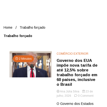
Nord
Home
Trabalho forçado
Trabalho forçado
COMÉRCIO EXTERIOR
2 Minutes
Governo dos EUA
impõe nova tarifa de
até 12,5% sobre
trabalho forçado em
60 países, inclusive
o Brasil
Ana Júlia Silva
23 de
on
julho, 2026
0 Comment
Governo
O Governo dos Estados
dos