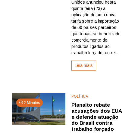
Unidos anunciou nesta
EUA
impõe
quinta-feira (23) a
nova
aplicação de uma nova
tarifa
tarifa sobre a importação
de
de 60 países parceiros
até
que teriam se beneficiado
12,5%
comercialmente de
sobre
trabalho
produtos ligados ao
forçado
trabalho forçado, entre...
em
60
Leia mais
países,
inclusive
o
Brasil
POLÍTICA
2 Minutes
Planalto rebate
acusações dos EUA
e defende atuação
do Brasil contra
trabalho forçado