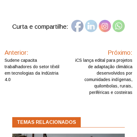
Curta e compartilhe:
Navegação
de
Anterior:
Próximo:
Post
Sudene capacita
iCS lança edital para projetos
trabalhadores do setor têxtil
de adaptação climática
em tecnologias da Indústria
desenvolvidos por
4.0
comunidades indígenas,
quilombolas, rurais,
periféricas e costeiras
TEMAS RELACIONADOS