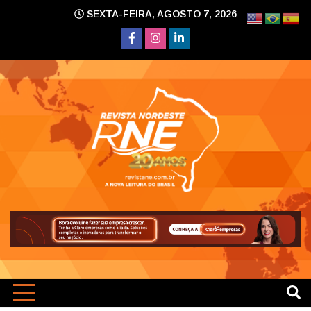
Skip
SEXTA-FEIRA, AGOSTO 7, 2026
to
content
A nova leitura do Brasil
Revi