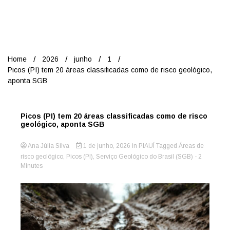
Nord
Home
2026
junho
1
Picos (PI) tem 20 áreas classificadas como de risco geológico,
aponta SGB
Picos (PI) tem 20 áreas classificadas como de risco
geológico, aponta SGB
Ana Júlia Silva
1 de junho, 2026
in
PIAUÍ
Tagged
Áreas de
risco geológico
,
Picos (PI)
,
Serviço Geológico do Brasil (SGB)
- 2
Minutes