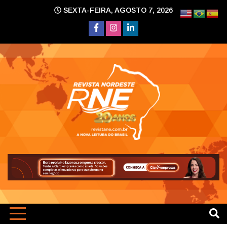
Skip
SEXTA-FEIRA, AGOSTO 7, 2026
to
content
A nova leitura do Brasil
Revi