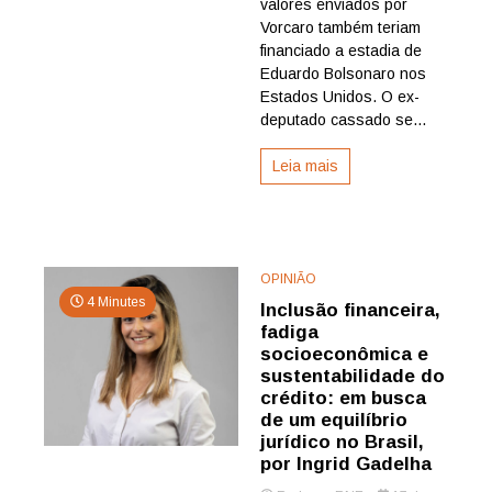
valores enviados por
em
Vorcaro também teriam
fundo
financiado a estadia de
citado
Eduardo Bolsonaro nos
em
repasses
Estados Unidos. O ex-
de
deputado cassado se...
Vorcaro
Leia mais
OPINIÃO
4 Minutes
Inclusão financeira,
fadiga
socioeconômica e
sustentabilidade do
crédito: em busca
de um equilíbrio
jurídico no Brasil,
por Ingrid Gadelha