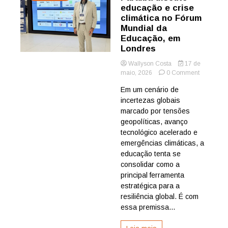
educação e crise
climática no Fórum
Mundial da
Educação, em
Londres
Wallyson Costa
17 de
on
maio, 2026
0 Comment
Paraíba
Em um cenário de
discute
incertezas globais
educação
e
marcado por tensões
crise
geopolíticas, avanço
climática
tecnológico acelerado e
no
emergências climáticas, a
Fórum
educação tenta se
Mundial
consolidar como a
da
Educação
principal ferramenta
em
estratégica para a
Londres
resiliência global. É com
essa premissa...