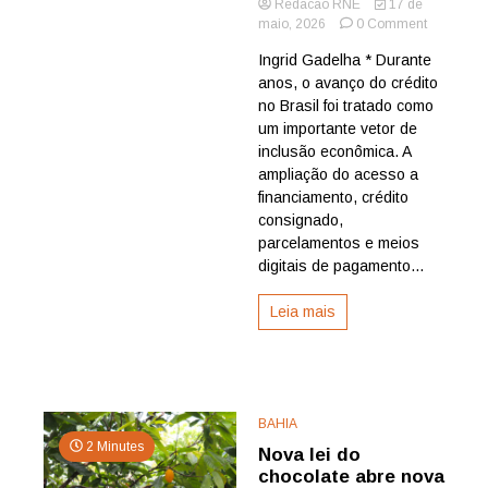
Redacao RNE
17 de
on
maio, 2026
0 Comment
Inclusão
Ingrid Gadelha * Durante
financeira,
anos, o avanço do crédito
fadiga
socioeco
no Brasil foi tratado como
e
um importante vetor de
sustentabi
inclusão econômica. A
do
ampliação do acesso a
crédito:
financiamento, crédito
em
consignado,
busca
de
parcelamentos e meios
um
digitais de pagamento...
equilíbrio
jurídico
Leia mais
no
Brasil,
por
Ingrid
Gadelha
BAHIA
2 Minutes
Nova lei do
chocolate abre nova