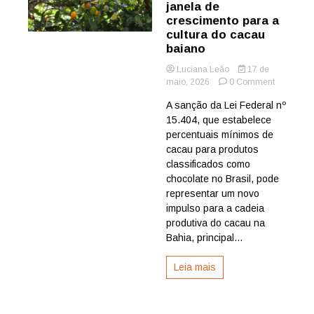
janela de
crescimento para a
cultura do cacau
baiano
Luciana Leão
17 de
on
maio, 2026
0 Comment
Nova
A sanção da Lei Federal nº
lei
15.404, que estabelece
do
chocolate
percentuais mínimos de
abre
cacau para produtos
nova
classificados como
janela
chocolate no Brasil, pode
de
representar um novo
crescimen
impulso para a cadeia
para
a
produtiva do cacau na
cultura
Bahia, principal...
do
cacau
Leia mais
baiano