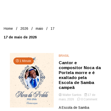
Nord
Home
2026
maio
17
17 de maio de 2026
BRASIL
1 Minute
Cantor e
compositor Noca da
Portela morre e é
exaltado pela
Escola de Samba
campeã
Walter Santos
17 de
on
maio, 2026
0 Comment
Cantor
A Escola de Samba
e