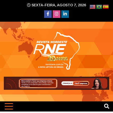
Skip
SEXTA-FEIRA, AGOSTO 7, 2026
to
content
A nova leitura do Brasil
Revi