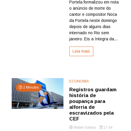
Portela formalizou em nota
composito
Noca
o anúncio de morte do
da
cantor e compositor Noca
Portela
da Portela neste domingo
morre
depois de alguns dias
e
internado no Rio sem
é
janeiro. Eis a íntegra da...
exaltado
pela
Escola
Leia mais
de
Samba
campeã
ECONOMIA
2 Minutes
Registros guardam
história de
poupança para
alforria de
escravizados pela
CEF
Walter Santos
17 de