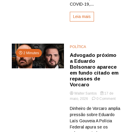
COVID-19,...
Leia mais
POLÍTICA
2 Minutes
Advogado próximo
a Eduardo
Bolsonaro aparece
em fundo citado em
repasses de
Vorcaro
Walter Santos
17 de
on
maio, 2026
0 Comment
Advogado
Dinheiro de Vorcaro amplia
próximo
pressão sobre Eduardo
a
Eduardo
Laís Gouveia A Polícia
Bolsonaro
Federal apura se os
aparece