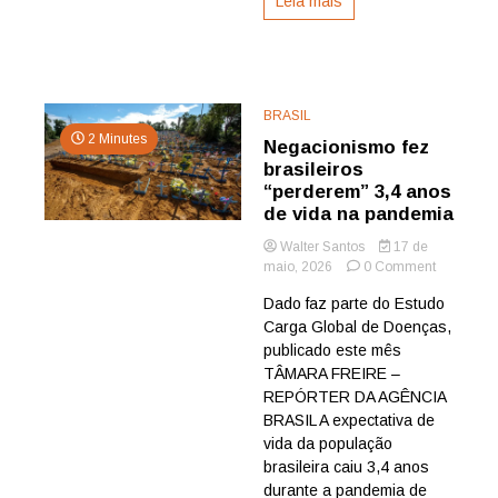
Leia mais
BRASIL
2 Minutes
Negacionismo fez
brasileiros
“perderem” 3,4 anos
de vida na pandemia
Walter Santos
17 de
on
maio, 2026
0 Comment
Negacion
Dado faz parte do Estudo
fez
Carga Global de Doenças,
brasileiros
“perderem
publicado este mês
3,4
TÂMARA FREIRE –
anos
REPÓRTER DA AGÊNCIA
de
BRASIL A expectativa de
vida
vida da população
na
brasileira caiu 3,4 anos
pandemia
durante a pandemia de