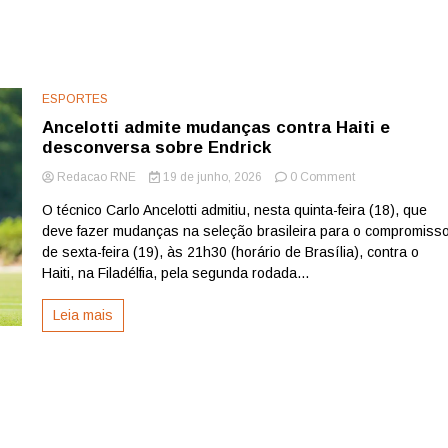
ESPORTES
Ancelotti admite mudanças contra Haiti e
desconversa sobre Endrick
on
Redacao RNE
19 de junho, 2026
0 Comment
Ancelotti
O técnico Carlo Ancelotti admitiu, nesta quinta-feira (18), que
admite
deve fazer mudanças na seleção brasileira para o compromiss
mudanças
contra
de sexta-feira (19), às 21h30 (horário de Brasília), contra o
Haiti
Haiti, na Filadélfia, pela segunda rodada...
e
desconversa
Leia mais
sobre
Endrick