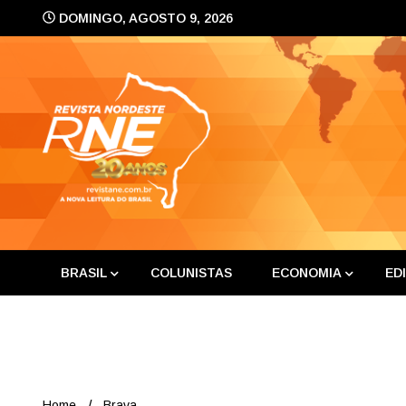
Skip
DOMINGO, AGOSTO 9, 2026
to
content
A nova leitura do Brasil
Revis
BRASIL
COLUNISTAS
ECONOMIA
ED
Home
Brava