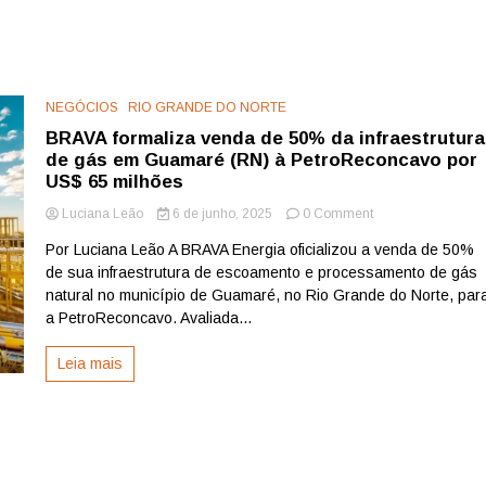
NEGÓCIOS
RIO GRANDE DO NORTE
BRAVA formaliza venda de 50% da infraestrutura
de gás em Guamaré (RN) à PetroReconcavo por
US$ 65 milhões
on
Luciana Leão
6 de junho, 2025
0 Comment
BRAVA
Por Luciana Leão A BRAVA Energia oficializou a venda de 50%
formaliza
de sua infraestrutura de escoamento e processamento de gás
venda
de
natural no município de Guamaré, no Rio Grande do Norte, par
50%
a PetroReconcavo. Avaliada...
da
infraestrutura
Leia mais
de
gás
em
Guamaré
(RN)
à