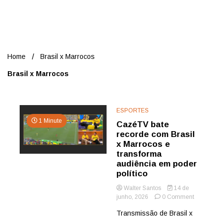
Nord
Home
Brasil x Marrocos
Brasil x Marrocos
ESPORTES
1 Minute
CazéTV bate
recorde com Brasil
x Marrocos e
transforma
audiência em poder
político
Walter Santos
14 de
on
junho, 2026
0 Comment
CazéTV
Transmissão de Brasil x
bate