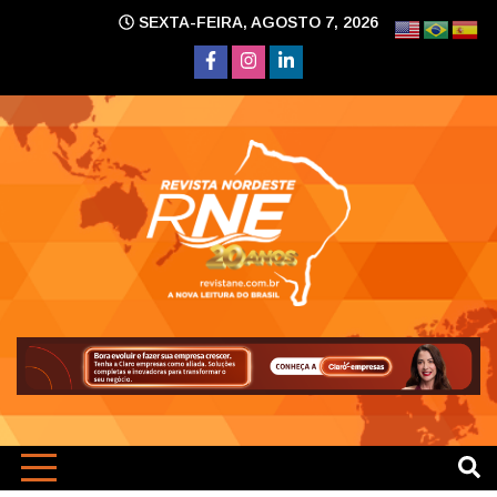
Skip
SEXTA-FEIRA, AGOSTO 7, 2026
to
content
A nova leitura do Brasil
Revi