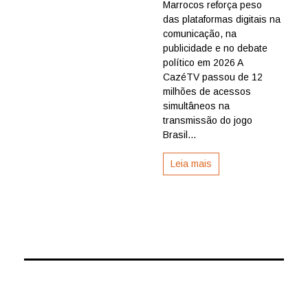
Marrocos reforça peso
recorde
com
das plataformas digitais na
Brasil
comunicação, na
x
publicidade e no debate
Marrocos
político em 2026 A
e
CazéTV passou de 12
transform
milhões de acessos
audiência
em
simultâneos na
poder
transmissão do jogo
político
Brasil...
Leia mais