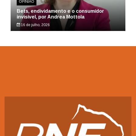
OPINIÃO
Bets, endividamento e o consumidor
invisível, por Andrea Mottola
16 de julho, 2026