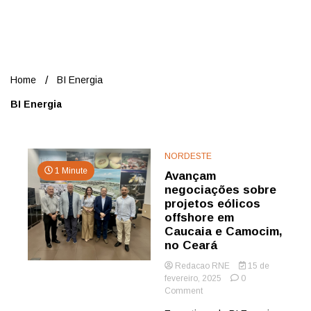
Nord
Home
BI Energia
BI Energia
NORDESTE
1 Minute
Avançam
negociações sobre
projetos eólicos
offshore em
Caucaia e Camocim,
no Ceará
Redacao RNE
15 de
fevereiro, 2025
0
on
Comment
Avançam