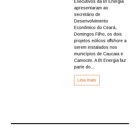
Executivos da BI Energia
negociações
apresentaram ao
sobre
projetos
secretário de
eólicos
Desenvolvimento
offshore
Econômico do Ceará,
em
Domingos Filho, os dois
Caucaia
projetos eólicos offshore a
e
serem instalados nos
Camocim,
no
municípios de Caucaia e
Ceará
Camocim. A BI Energia faz
parte do...
Leia mais