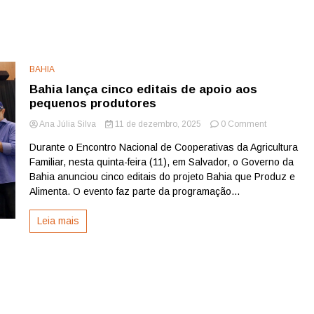
BAHIA
Bahia lança cinco editais de apoio aos
pequenos produtores
on
Ana Júlia Silva
11 de dezembro, 2025
0 Comment
Bahia
Durante o Encontro Nacional de Cooperativas da Agricultura
lança
Familiar, nesta quinta-feira (11), em Salvador, o Governo da
cinco
editais
Bahia anunciou cinco editais do projeto Bahia que Produz e
de
Alimenta. O evento faz parte da programação...
apoio
aos
Leia mais
pequenos
produtores