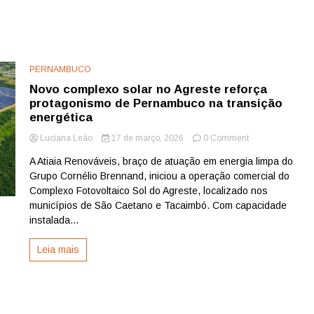
PERNAMBUCO
Novo complexo solar no Agreste reforça
protagonismo de Pernambuco na transição
energética
on
Luciana Leão
17 de março, 2026
0 Comment
Novo
A Atiaia Renováveis, braço de atuação em energia limpa do
complexo
Grupo Cornélio Brennand, iniciou a operação comercial do
solar
no
Complexo Fotovoltaico Sol do Agreste, localizado nos
Agreste
municípios de São Caetano e Tacaimbó. Com capacidade
reforça
instalada...
protagonismo
de
Leia mais
Pernambuco
na
transição
energética