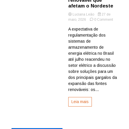
renovável que
afetam o Nordeste
Luciana Leão
27 de
on
maio, 2026
0 Comment
Regulame
A expectativa de
de
regulamentação dos
baterias
ganha
sistemas de
força
armazenamento de
como
energia elétrica no Brasil
resposta
até julho reacendeu no
a
setor elétrico a discussão
cortes
sobre soluções para um
de
energia
dos principais gargalos da
renovável
expansão das fontes
que
renováveis: os...
afetam
o
Leia mais
Nordeste