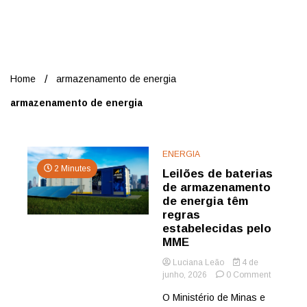
Nord
Home
armazenamento de energia
armazenamento de energia
ENERGIA
2 Minutes
Leilões de baterias
de armazenamento
de energia têm
regras
estabelecidas pelo
MME
Luciana Leão
4 de
on
junho, 2026
0 Comment
Leilões
O Ministério de Minas e
de