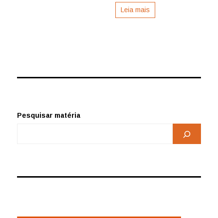
por
Leia mais
Luciana
Leão
Pesquisar matéria