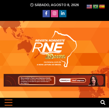
Skip
SÁBADO, AGOSTO 8, 2026
to
content
A nova leitura do Brasil
Revi