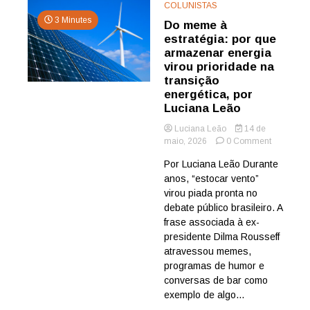
COLUNISTAS
3 Minutes
Do meme à
estratégia: por que
armazenar energia
virou prioridade na
transição
energética, por
Luciana Leão
Luciana Leão
14 de
on
maio, 2026
0 Comment
Do
Por Luciana Leão Durante
meme
anos, “estocar vento”
à
estratégia:
virou piada pronta no
por
debate público brasileiro. A
que
frase associada à ex-
armazena
presidente Dilma Rousseff
energia
atravessou memes,
virou
programas de humor e
prioridade
na
conversas de bar como
transição
exemplo de algo...
energética