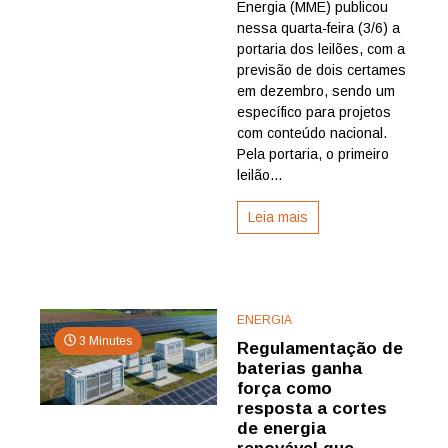
Energia (MME) publicou
baterias
de
nessa quarta-feira (3/6) a
armazen
portaria dos leilões, com a
de
previsão de dois certames
energia
em dezembro, sendo um
têm
específico para projetos
regras
com conteúdo nacional.
estabelec
pelo
Pela portaria, o primeiro
MME
leilão...
Leia mais
ENERGIA
3 Minutes
Regulamentação de
baterias ganha
força como
resposta a cortes
de energia