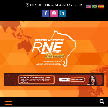
Skip
SEXTA-FEIRA, AGOSTO 7, 2026
to
content
A nova leitura do Brasil
Revi