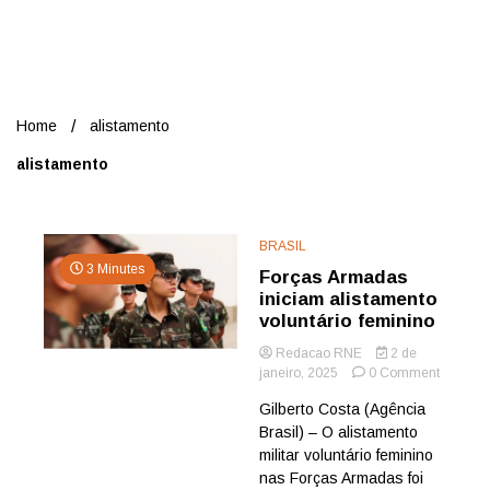
Nord
Home
alistamento
alistamento
BRASIL
3 Minutes
Forças Armadas
iniciam alistamento
voluntário feminino
Redacao RNE
2 de
on
janeiro, 2025
0 Comment
Forças
Gilberto Costa (Agência
Armada
Brasil) – O alistamento
iniciam
alistame
militar voluntário feminino
voluntár
nas Forças Armadas foi
feminin