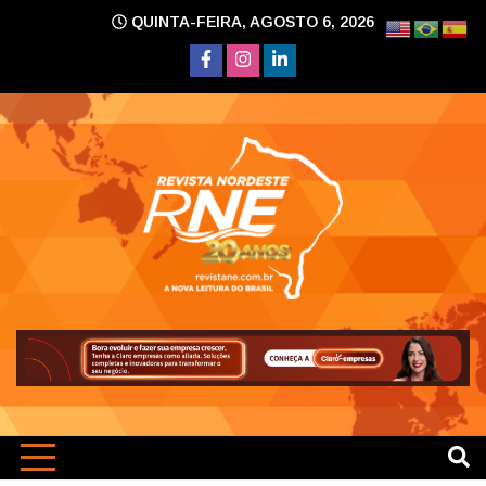
Skip
QUINTA-FEIRA, AGOSTO 6, 2026
to
content
A nova leitura do Brasil
Revi