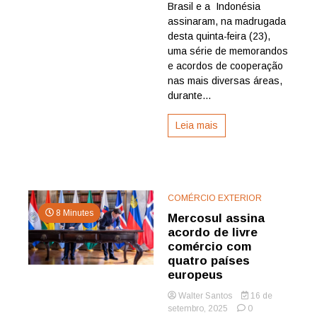
acordos
Brasil e a Indonésia
Lula
assinaram, na madrugada
confirm
desta quinta-feira (23),
candida
uma série de memorandos
em
e acordos de cooperação
2026
nas mais diversas áreas,
durante...
Leia mais
COMÉRCIO EXTERIOR
8 Minutes
Mercosul assina
acordo de livre
comércio com
quatro países
europeus
Walter Santos
16 de
setembro, 2025
0