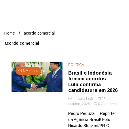
Nord
Home
acordo comercial
acordo comercial
POLÍTICA
6 Minutes
Brasil e Indonésia
firmam acordos;
Lula confirma
candidatura em 2026
Luciana Leão
23 de
on
outubro, 2025
0 Comment
Brasil
Pedro Peduzzi – Repórter
e
da Agência Brasil/ Foto:
Indonés
firmam
Ricardo Stuckert/PR O