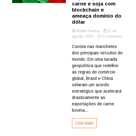
carne e soja com
blockchain e
ameaça domínio do
dólar
Walter Santos
11 de
on
agosto, 2025
0 Comment
Lula
Consta nas manchetes
e
dos principais veículos do
China
avançam
mundo. Em uma tacada
Acordo
geopolítica que redefine
histórico
as regras do comércio
acelera
global, Brasil e China
negocia
selaram um acordo
de
estratégico que acelerará
carne
e
drasticamente as
soja
exportações de carne
com
bovina...
blockcha
e
Leia mais
ameaça
domínio
do