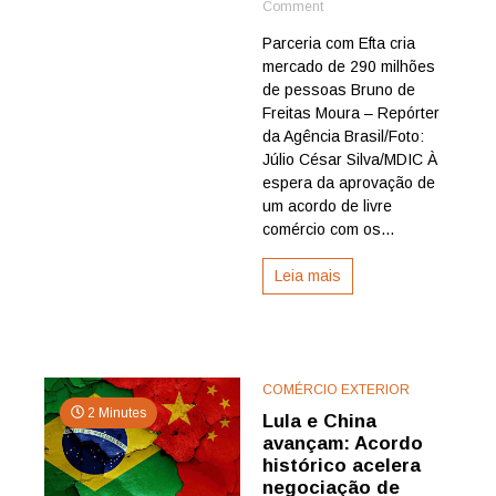
on
Comment
Mercosul
Parceria com Efta cria
assina
mercado de 290 milhões
acordo
de
de pessoas Bruno de
livre
Freitas Moura – Repórter
comércio
da Agência Brasil/Foto:
com
Júlio César Silva/MDIC À
quatro
espera da aprovação de
países
um acordo de livre
europeus
comércio com os...
Leia mais
COMÉRCIO EXTERIOR
2 Minutes
Lula e China
avançam: Acordo
histórico acelera
negociação de