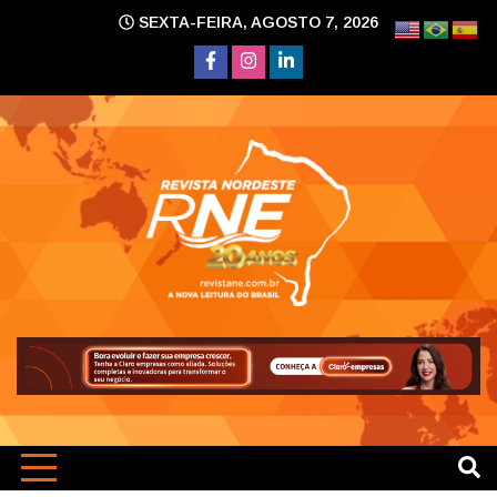
Skip
SEXTA-FEIRA, AGOSTO 7, 2026
to
content
A nova leitura do Brasil
Revi