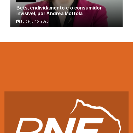
Bets, endividamento e o consumidor
invisível, por Andrea Mottola
16 de julho, 2026