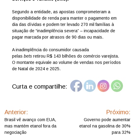
Segundo a entidade, as apostas comprometeram a
disponibilidade de renda para manter o pagamento em
dia das dívidas e podem ter levado 270 mil famílias à
situação de “inadimplência severa” – incapacidade de
pagar marcada por atrasos de 90 dias ou mais.
A inadimplência do consumidor causada
pelas
bets
retirou R$ 143 bilhões do comércio varejista.
O montante equivale ao volume de vendas nos períodos
de Natal de 2024 e 2025.
Curta e compartilhe:
Navegação
de
Anterior:
Próximo:
Post
Brasil vê avanço com EUA,
Governo pode aumentar
mas mantém etanol fora da
etanol na gasolina de 30%
negociação
para 32%