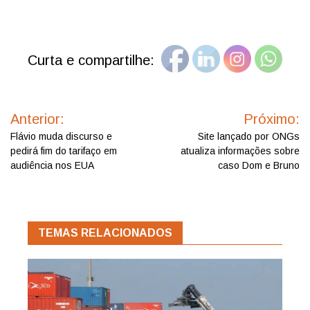
Curta e compartilhe:
Navegação
de
Anterior:
Próximo:
Post
Flávio muda discurso e
Site lançado por ONGs
pedirá fim do tarifaço em
atualiza informações sobre
audiência nos EUA
caso Dom e Bruno
TEMAS RELACIONADOS