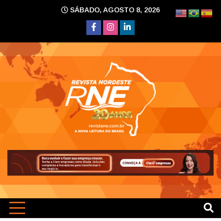
Skip
SÁBADO, AGOSTO 8, 2026
to
content
A nova leitura do Brasil
Revi