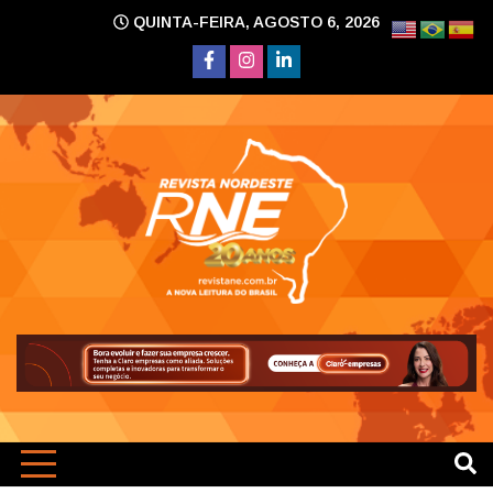
Skip
QUINTA-FEIRA, AGOSTO 6, 2026
to
content
A nova leitura do Brasil
Revi