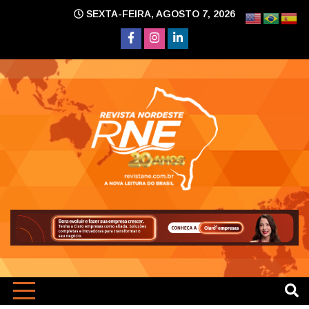
Skip
SEXTA-FEIRA, AGOSTO 7, 2026
to
content
A nova leitura do Brasil
Revi