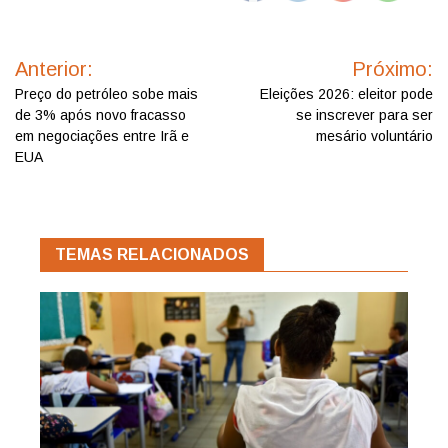
Navegação
de
Anterior:
Próximo:
Post
Preço do petróleo sobe mais
Eleições 2026: eleitor pode
de 3% após novo fracasso
se inscrever para ser
em negociações entre Irã e
mesário voluntário
EUA
TEMAS RELACIONADOS