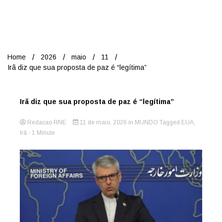
Nord
Home
2026
maio
11
Irã diz que sua proposta de paz é “legítima”
Irã diz que sua proposta de paz é “legítima”
Redacao RNE
11 de maio, 2026
in
MUNDO
Tagged
EUA
,
Irã
- 1 Minute