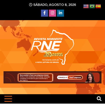
Skip
SÁBADO, AGOSTO 8, 2026
to
content
A nova leitura do Brasil
Revi