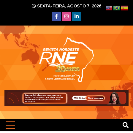
Skip
SEXTA-FEIRA, AGOSTO 7, 2026
to
content
A nova leitura do Brasil
Revi