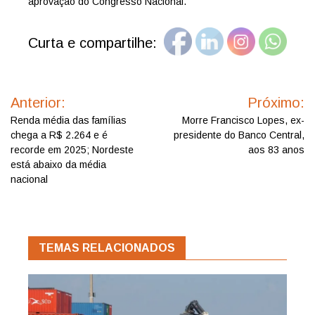
aprovação do Congresso Nacional.
Curta e compartilhe:
Navegação
de
Anterior:
Próximo:
Post
Renda média das famílias
Morre Francisco Lopes, ex-
chega a R$ 2.264 e é
presidente do Banco Central,
recorde em 2025; Nordeste
aos 83 anos
está abaixo da média
nacional
TEMAS RELACIONADOS