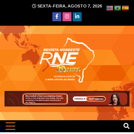
Skip
SEXTA-FEIRA, AGOSTO 7, 2026
to
content
A nova leitura do Brasil
Revi