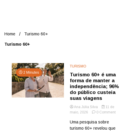
Nord
Home
Turismo 60+
Turismo 60+
TURISMO
2 Minutes
Turismo 60+ é uma
forma de manter a
independência; 96%
do público custeia
suas viagens
Ana Júlia Silva
11 de
on
maio, 2026
0 Comment
Turismo
Uma pesquisa sobre
60+
turismo 60+ revelou que
é