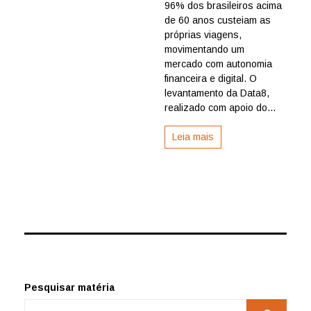
uma
96% dos brasileiros acima
forma
de 60 anos custeiam as
de
próprias viagens,
manter
movimentando um
a
mercado com autonomia
independê
financeira e digital. O
96%
do
levantamento da Data8,
público
realizado com apoio do...
custeia
suas
Leia mais
viagens
Pesquisar matéria