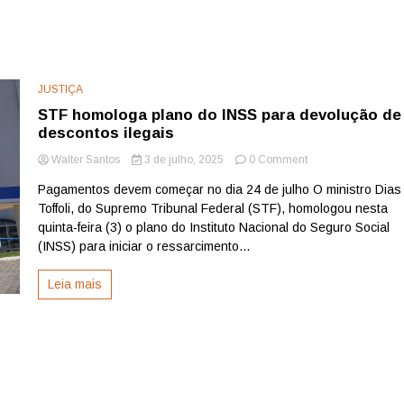
JUSTIÇA
STF homologa plano do INSS para devolução de
descontos ilegais
on
Walter Santos
3 de julho, 2025
0 Comment
STF
Pagamentos devem começar no dia 24 de julho O ministro Dias
homologa
Toffoli, do Supremo Tribunal Federal (STF), homologou nesta
plano
do
quinta-feira (3) o plano do Instituto Nacional do Seguro Social
INSS
(INSS) para iniciar o ressarcimento...
para
devolução
Leia mais
de
descontos
ilegais