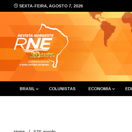
Skip
SEXTA-FEIRA, AGOSTO 7, 2026
to
content
A nova leitura do Brasil
Revis
BRASIL
COLUNISTAS
ECONOMIA
ED
Home
STF acordo