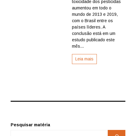
toxicidade dos pesticidas
mais
nocivos
aumentou em todo o
em
mundo de 2013 e 2019,
todo
com o Brasil entre os
o
países líderes. A
mundo;
conclusão está em um
Brasil
estudo publicado este
entre
os
mês...
países
líderes
Leia mais
Pesquisar matéria