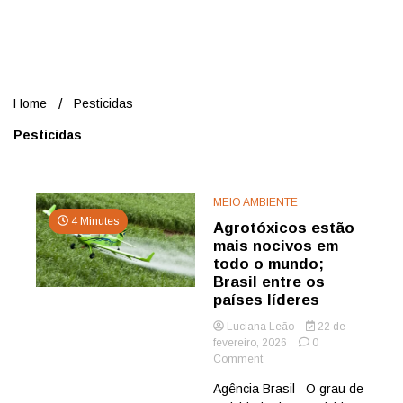
Nord
Home
Pesticidas
Pesticidas
MEIO AMBIENTE
4 Minutes
Agrotóxicos estão
mais nocivos em
todo o mundo;
Brasil entre os
países líderes
Luciana Leão
22 de
fevereiro, 2026
0
on
Comment
Agrotóxicos
Agência Brasil O grau de
estão