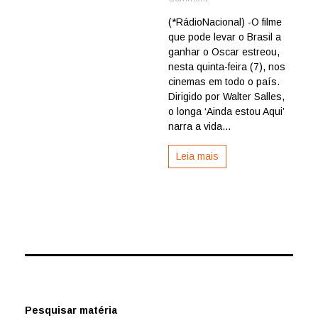
Filme
(*RádioNacional) -O filme
“Ainda
que pode levar o Brasil a
estou
Aqui”
ganhar o Oscar estreou,
estreia
nesta quinta-feira (7), nos
nos
cinemas em todo o país.
cinemas
Dirigido por Walter Salles,
do
o longa ‘Ainda estou Aqui’
Brasil
narra a vida...
Leia mais
Pesquisar matéria