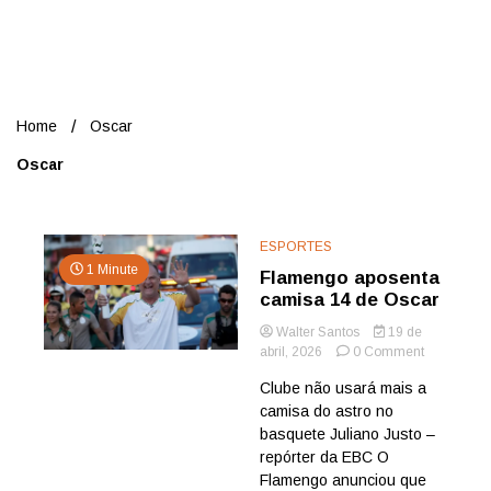
Nord
Home
Oscar
Oscar
ESPORTES
1 Minute
Flamengo aposenta
camisa 14 de Oscar
Walter Santos
19 de
on
abril, 2026
0 Comment
Flamengo
Clube não usará mais a
aposenta
camisa do astro no
camisa
14
basquete Juliano Justo –
de
repórter da EBC O
Oscar
Flamengo anunciou que