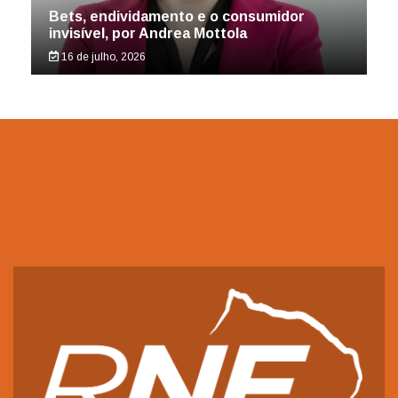
Bets, endividamento e o consumidor
invisível, por Andrea Mottola
16 de julho, 2026