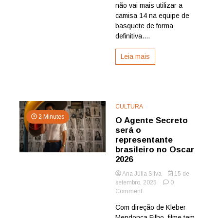
não vai mais utilizar a
camisa 14 na equipe de
basquete de forma
definitiva....
Leia mais
CULTURA
2 Minutes
O Agente Secreto
será o
representante
brasileiro no Oscar
2026
Ana Júlia Silva
15 de
setembro, 2025
0
on
Comment
O
Com direção de Kleber
Agente
Mendonça Filho, filme tem
Secreto