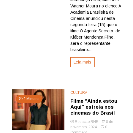
será
Wagner Moura no elenco A
o
Academia Brasileira de
representante
Cinema anunciou nesta
brasileiro
segunda-feira (15) que o
no
filme O Agente Secreto, de
Oscar
Kléber Mendonça Filho,
2026
será o representante
brasileiro...
Leia mais
CULTURA
2 Minutes
Filme “Ainda estou
Aqui” estreia nos
cinemas do Brasil
Redacao RNE
8 de
novembro, 2024
0
on
Comment