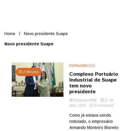
Nord
Home
Novo presidente Suape
Novo presidente Suape
PERNAMBUCO
2 Minutes
Complexo Portuário
Industrial de Suape
tem novo
presidente
Redacao RNE
17 de
on
abril, 2025
0 Comment
Complexo
Como já estava sendo
Portuário
noticiado, o empresário
Industrial
de
Armando Monteiro Bisneto