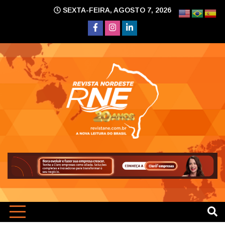
Skip
SEXTA-FEIRA, AGOSTO 7, 2026
to
content
A nova leitura do Brasil
Revi