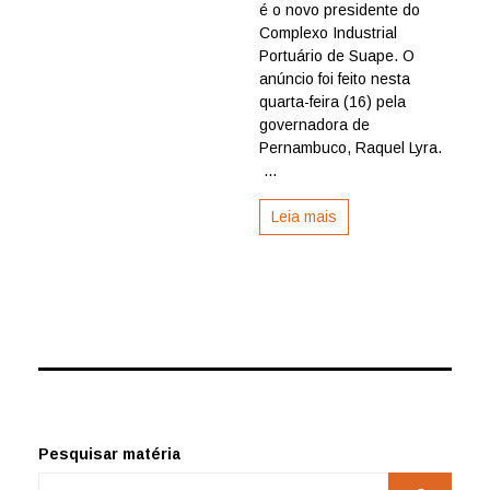
Suape
é o novo presidente do
tem
Complexo Industrial
novo
Portuário de Suape. O
presidente
anúncio foi feito nesta
quarta-feira (16) pela
governadora de
Pernambuco, Raquel Lyra.
...
Leia mais
Pesquisar matéria