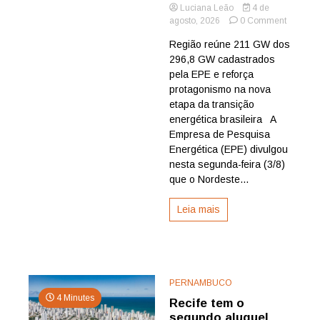
Luciana Leão
4 de
on
agosto, 2026
0 Comment
Nordest
Região reúne 211 GW dos
concentr
296,8 GW cadastrados
mais
de
pela EPE e reforça
70%
protagonismo na nova
da
etapa da transição
potência
energética brasileira A
inscrita
Empresa de Pesquisa
para
Energética (EPE) divulgou
primeiro
leilões
nesta segunda-feira (3/8)
de
que o Nordeste...
baterias
do
Leia mais
país
PERNAMBUCO
4 Minutes
Recife tem o
segundo aluguel