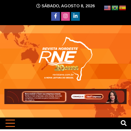
Skip
SÁBADO, AGOSTO 8, 2026
to
content
A nova leitura do Brasil
Revi