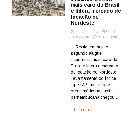
mais caro do Brasil
e lidera mercado de
locação no
Nordeste
Luciana Leão
31 de
on
julho, 2026
0 Comment
Recife
Recife tem hoje o
tem
segundo aluguel
o
segundo
residencial mais caro do
aluguel
Brasil e lidera o mercado
mais
de locação no Nordeste.
caro
Levantamento do Índice
do
FipeZAP mostra que o
Brasil
preço médio na capital
e
lidera
pernambucana chegou...
mercado
de
Leia mais
locação
no
Nordeste