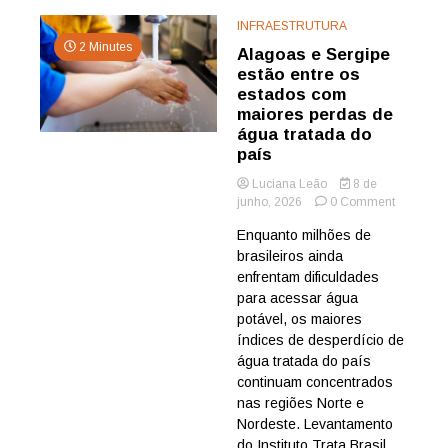
INFRAESTRUTURA
2 Minutes
Alagoas e Sergipe
estão entre os
estados com
maiores perdas de
água tratada do
país
Luciana Leão
8 de
on
junho, 2026
0 Comment
Alagoas
Enquanto milhões de
e
brasileiros ainda
Sergipe
estão
enfrentam dificuldades
entre
para acessar água
os
potável, os maiores
estados
índices de desperdício de
com
água tratada do país
maiores
continuam concentrados
perdas
de
nas regiões Norte e
água
Nordeste. Levantamento
tratada
do Instituto Trata Brasil,