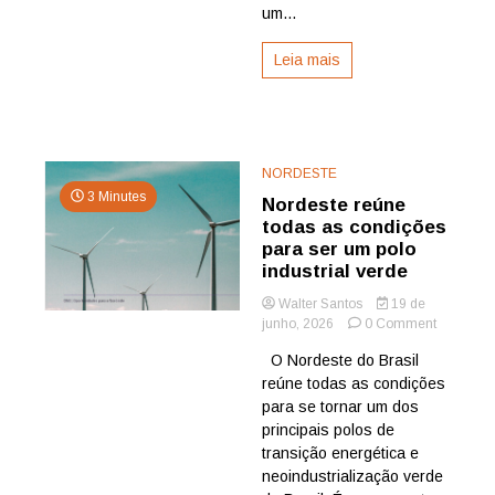
Gil
um...
e
visita
Leia mais
obras
da
ponte
Salvador
–
Ilha
NORDESTE
de
3 Minutes
Nordeste reúne
Itaparica
todas as condições
para ser um polo
industrial verde
Walter Santos
19 de
on
junho, 2026
0 Comment
Nordeste
O Nordeste do Brasil
reúne
reúne todas as condições
todas
as
para se tornar um dos
condiçõe
principais polos de
para
transição energética e
ser
neoindustrialização verde
um