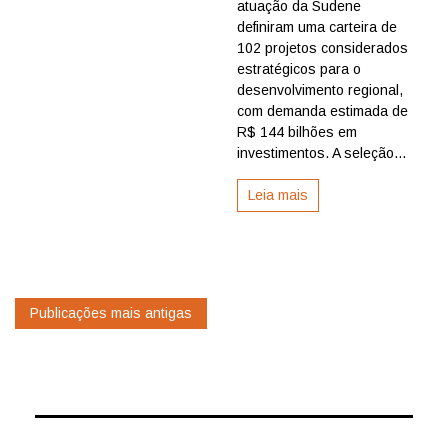
priorizam
atuação da Sudene
carteira
definiram uma carteira de
de
102 projetos considerados
R$
estratégicos para o
144
desenvolvimento regional,
bilhões
com demanda estimada de
para
acelerar
R$ 144 bilhões em
infraestru
investimentos. A seleção...
e
desenvol
Leia mais
regional
Navegação
Publicações mais antigas
por
posts