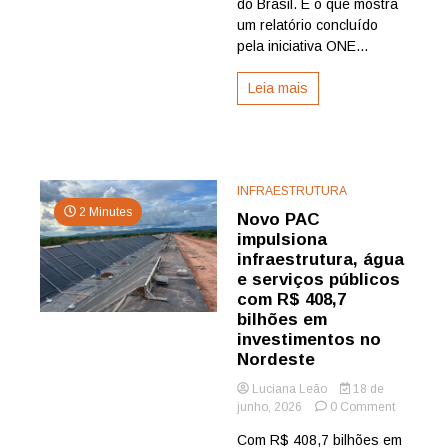
do Brasil. É o que mostra
polo
um relatório concluído
industrial
verde
pela iniciativa ONE...
Leia mais
INFRAESTRUTURA
2 Minutes
Novo PAC
impulsiona
infraestrutura, água
e serviços públicos
com R$ 408,7
bilhões em
investimentos no
Nordeste
Luciana Leão
18 de
on
junho, 2026
0 Comment
Novo
Com R$ 408,7 bilhões em
PAC