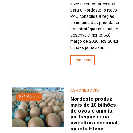
investimentos previstos
impulsion
infraestru
para o Nordeste, o Novo
água
PAC consolida a região
e
como uma das prioridades
serviços
da estratégia nacional de
públicos
desenvolvimento. Até
com
março de 2026, R$ 204,1
R$
408,7
bilhões já haviam...
bilhões
em
Leia mais
investime
no
Nordeste
AGRONEGÓCIO
2 Minutes
Nordeste produz
mais de 10 bilhões
de ovos e amplia
participação na
avicultura nacional,
aponta Etene