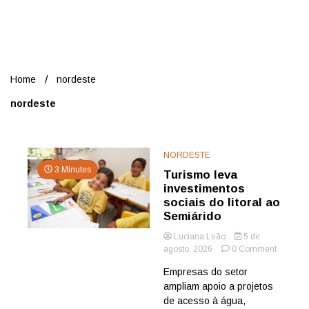
Nord
Home
nordeste
nordeste
NORDESTE
3 Minutes
Turismo leva
investimentos
sociais do litoral ao
Semiárido
Luciana Leão
5 de
on
agosto, 2026
0 Comment
Turismo
Empresas do setor
leva
ampliam apoio a projetos
investim
sociais
de acesso à água,