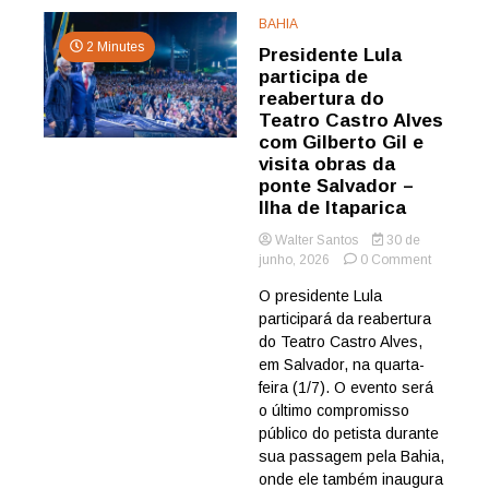
BAHIA
2 Minutes
Presidente Lula
participa de
reabertura do
Teatro Castro Alves
com Gilberto Gil e
visita obras da
ponte Salvador –
Ilha de Itaparica
Walter Santos
30 de
on
junho, 2026
0 Comment
President
O presidente Lula
Lula
participará da reabertura
participa
de
do Teatro Castro Alves,
reabertur
em Salvador, na quarta-
do
feira (1/7). O evento será
Teatro
o último compromisso
Castro
público do petista durante
Alves
sua passagem pela Bahia,
com
Gilberto
onde ele também inaugura