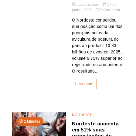
Luciana Leão
17 de
on
junho, 2026
0 Comment
Nordeste
O Nordeste consolidou
produz
sua posição como um dos
mais
de
principais polos da
10
avicultura de postura do
bilhões
país ao produzir 10,83
de
bilhões de ovos em 2025,
ovos
volume 6,75% superior ao
e
registrado no ano anterior.
amplia
participaç
O resultado...
na
avicultura
Leia mais
nacional,
aponta
Etene
NORDESTE
2 Minutes
Nordeste aumenta
em 51% suas
exportações de