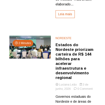
do
elaborado...
país
Leia mais
NORDESTE
2 Minutes
Estados do
Nordeste priorizam
carteira de R$ 144
bilhões para
acelerar
infraestrutura e
desenvolvimento
regional
Luciana Leão
3 de
on
junho, 2026
0 Comment
Estados
Governos estaduais do
do
Nordeste e de áreas de
Nordeste