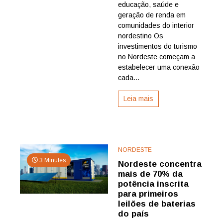
do
educação, saúde e
litoral
geração de renda em
ao
comunidades do interior
Semiári
nordestino Os
investimentos do turismo
no Nordeste começam a
estabelecer uma conexão
cada...
Leia mais
NORDESTE
3 Minutes
Nordeste concentra
mais de 70% da
potência inscrita
para primeiros
leilões de baterias
do país