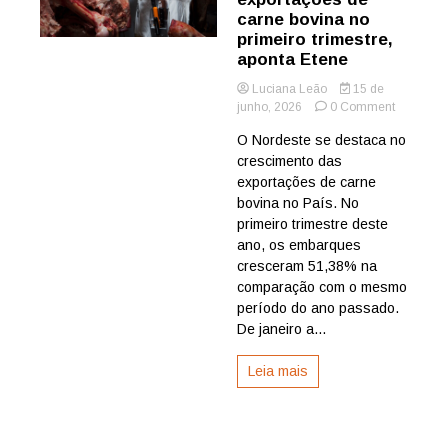
carne bovina no
primeiro trimestre,
aponta Etene
Luciana Leão
15 de
on
junho, 2026
0 Comment
Nordeste
O Nordeste se destaca no
aumenta
crescimento das
em
51%
exportações de carne
suas
bovina no País. No
exportaçõ
primeiro trimestre deste
de
ano, os embarques
carne
cresceram 51,38% na
bovina
comparação com o mesmo
no
primeiro
período do ano passado.
trimestre,
De janeiro a...
aponta
Etene
Leia mais