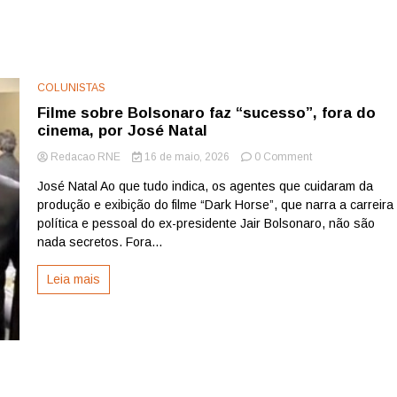
COLUNISTAS
Filme sobre Bolsonaro faz “sucesso”, fora do
cinema, por José Natal
on
Redacao RNE
16 de maio, 2026
0 Comment
Filme
José Natal Ao que tudo indica, os agentes que cuidaram da
sobre
produção e exibição do filme “Dark Horse”, que narra a carreira
Bolsonaro
faz
política e pessoal do ex-presidente Jair Bolsonaro, não são
“sucesso”,
nada secretos. Fora...
fora
do
Leia mais
cinema,
por
José
Natal