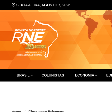
Skip
SEXTA-FEIRA, AGOSTO 7, 2026
to
content
A nova leitura do Brasil
Revis
BRASIL
COLUNISTAS
ECONOMIA
ED
Home
Filme sobre Bolsonaro