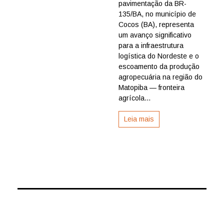
pavimentação da BR-
da
BR-
135/BA, no município de
135/BA
Cocos (BA), representa
impulsio
um avanço significativo
escoame
para a infraestrutura
da
logística do Nordeste e o
produçã
escoamento da produção
no
Matopiba
agropecuária na região do
Matopiba — fronteira
agrícola...
Leia mais