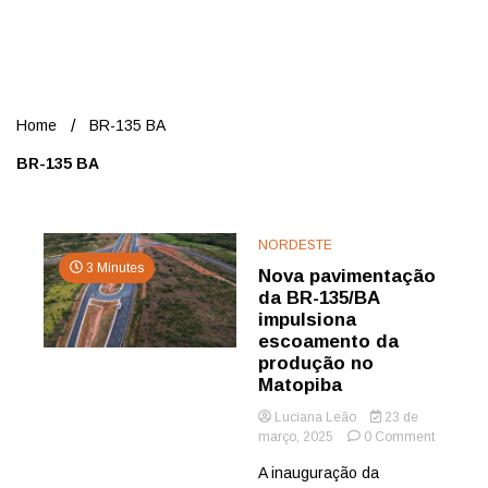
Nord
Home
BR-135 BA
BR-135 BA
NORDESTE
3 Minutes
Nova pavimentação
da BR-135/BA
impulsiona
escoamento da
produção no
Matopiba
Luciana Leão
23 de
on
março, 2025
0 Comment
Nova
A inauguração da
pavimen