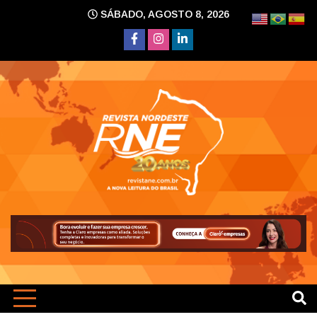
Skip
SÁBADO, AGOSTO 8, 2026
to
content
A nova leitura do Brasil
Revi