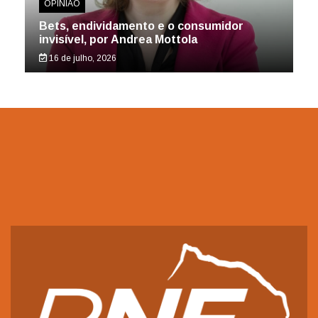
OPINIÃO
Bets, endividamento e o consumidor
invisível, por Andrea Mottola
16 de julho, 2026