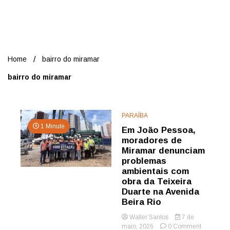
Nord
Home
bairro do miramar
bairro do miramar
PARAÍBA
1 Minute
Em João Pessoa,
moradores de
Miramar denunciam
problemas
ambientais com
obra da Teixeira
Duarte na Avenida
Beira Rio
Walter Santos
7 de
on
maio, 2026
0 Comment