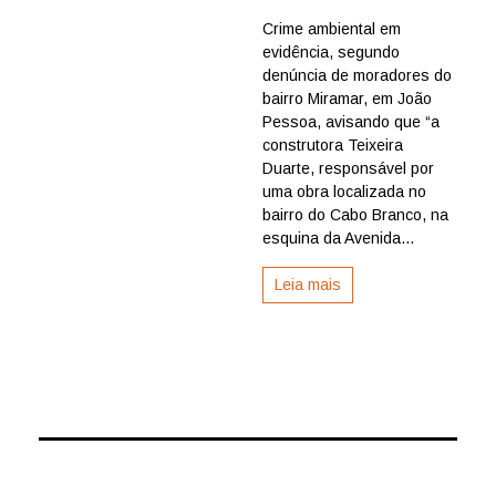
Em
Crime ambiental em
João
evidência, segundo
Pessoa,
moradore
denúncia de moradores do
de
bairro Miramar, em João
Miramar
Pessoa, avisando que “a
denuncia
construtora Teixeira
problemas
Duarte, responsável por
ambientai
uma obra localizada no
com
obra
bairro do Cabo Branco, na
da
esquina da Avenida...
Teixeira
Duarte
Leia mais
na
Avenida
Beira
Rio