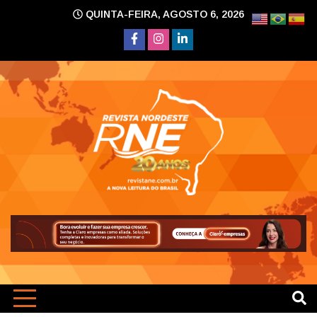
Skip
QUINTA-FEIRA, AGOSTO 6, 2026
to
content
A nova leitura do Brasil
Revi