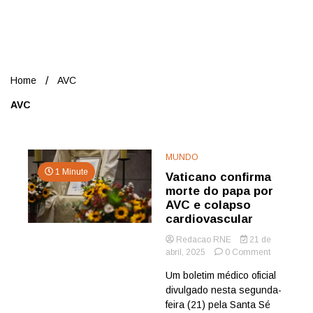
Nord
Home
AVC
AVC
MUNDO
1 Minute
Vaticano confirma
morte do papa por
AVC e colapso
cardiovascular
Redacao RNE
21 de
on
abril, 2025
0 Comment
Vaticano
Um boletim médico oficial
confirma
divulgado nesta segunda-
morte
do
feira (21) pela Santa Sé