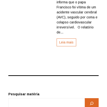
papa
informa que o papa
por
Francisco foi vítima de um
AVC
acidente vascular cerebral
e
(AVC), seguido por coma e
colapso
colapso cardiovascular
cardiovasc
irreversível. O relatório
de...
Leia mais
Pesquisar matéria