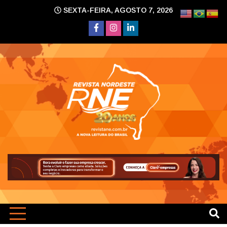
Skip
SEXTA-FEIRA, AGOSTO 7, 2026
to
content
A nova leitura do Brasil
Revi