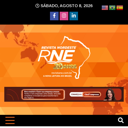
Skip
SÁBADO, AGOSTO 8, 2026
to
content
A nova leitura do Brasil
Revi