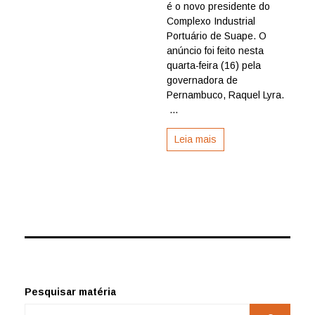
Suape
é o novo presidente do
tem
Complexo Industrial
novo
Portuário de Suape. O
presidente
anúncio foi feito nesta
quarta-feira (16) pela
governadora de
Pernambuco, Raquel Lyra.
...
Leia mais
Pesquisar matéria