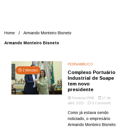
Nord
Home
Armando Monteiro Bisneto
Armando Monteiro Bisneto
PERNAMBUCO
2 Minutes
Complexo Portuário
Industrial de Suape
tem novo
presidente
Redacao RNE
17 de
on
abril, 2025
0 Comment
Complexo
Como já estava sendo
Portuário
noticiado, o empresário
Industrial
de
Armando Monteiro Bisneto